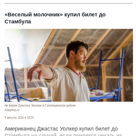
«Веселый молочник» купил билет до
Стамбула
На ферме Джастаса Уолкера в Солонешенском районе.
Altapress.ru
9 августа 2026 в 10:35
Американец Джастас Уолкер купил билет до
Стамбула на случай, если придется уехать из