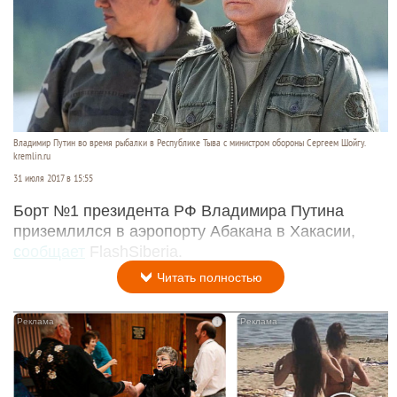
Владимир Путин во время рыбалки в Республике Тыва с министром обороны Сергеем Шойгу.
kremlin.ru
31 июля 2017 в 15:55
Борт №1 президента РФ Владимира Путина
приземлился в аэропорту Абакана в Хакасии,
сообщает
FlashSiberia.
Читать полностью
i