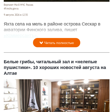
Вертолет Ми-8 МЧС России.
49.mchs.gov.ru
9 августа 2026 в 12:35
Яхта села на мель в районе острова Сескар в
акватории Финского залива, пишет
«Коммерсантъ»
.
Читать полностью
Белые грибы, читальный зал и «нелепые
пушистики». 10 хороших новостей августа на
Алтае