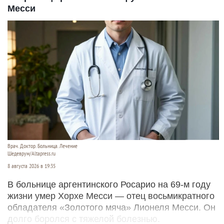
Месси
Врач. Доктор. Больница. Лечение
Шедеврум/Altapress.ru
8 августа 2026 в 19:35
В больнице аргентинского Росарио на 69-м году
жизни умер Хорхе Месси — отец восьмикратного
обладателя «Золотого мяча» Лионеля Месси. Он
долго боролся с тяжелой болезнью.