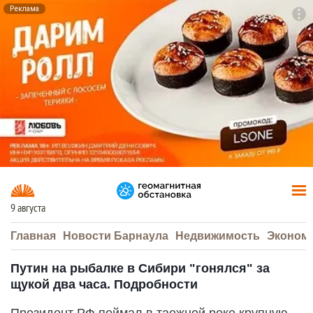
Реклама
To
F7
9 августа
Главная
Новости Барнаула
Недвижимость
Эконом
Путин на рыбалке в Сибири "гонялся" за
щукой два часа. Подробности
Президент РФ поймал в таежной реке крупную