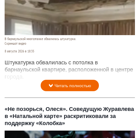
В барнаульской многоэтажке обвалилась штукатурка.
Скриншот видео
8 августа 2026 в 18:35
Штукатурка обвалилась с потолка в
барнаульской квартире, расположенной в центре
города.
Читать полностью
«Не позорься, Олеся». Соведущую Журавлева
в «Натальной карте» раскритиковали за
поддержку «Колобка»