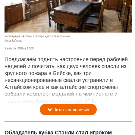
Реставрация «Аптеки Крюгер» идет к завершению.
Анна Зайкова
9 августа 2026 в 12:00
Предлагаем поднять настроение перед рабочей
неделей и почитать, как двух человек спасли из
крупного пожара в Бийске, как три
несанкционированные свалки устранили в
Алтайском крае и как алтайские спортсмены
собрали комплект медалей на чемпионате и
первенстве Азии по тхэквондо ИТФ.
Читать полностью
Обладатель кубка Стэнли стал игроком