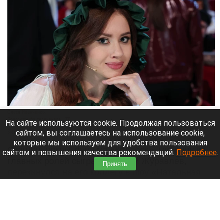
Олеся Иванченко.
Пресс-служба телеканала НТВ.
На сайте используются cookie. Продолжая пользоваться
сайтом, вы соглашаетесь на использование cookie,
8 августа 2026 в 17:35
которые мы используем для удобства пользования
Скандал вокруг фильма «Колобок», где одну из
сайтом и повышения качества рекомендаций.
Подробнее
.
главных ролей сыграл Дмитрий Журавлев,
Принять
перекинулся на его коллегу в шоу «Натальная
карта» — Олесю Иванченко.
Читать полностью