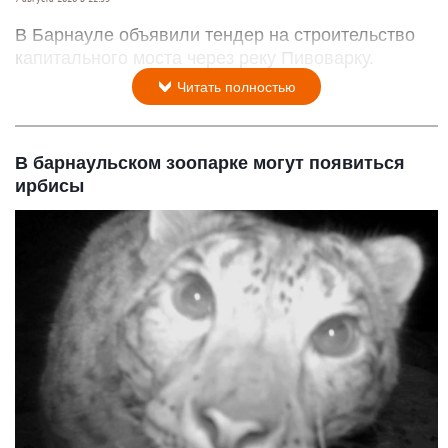
В Барнауле объявили тендер на строительство
капитального моста через реку Пивоварку.
Читать полностью
В барнаульском зоопарке могут появиться
ирбисы