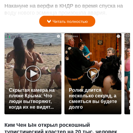
Накануне на верфи в КНДР во время спуска на
воду нового эсминца произошла авария.
Читать полностью
i
i
Скрытая камера на
Ролик длится
Р
пляже Крыма: Что
несколько секунд, а
э
люди вытворяют,
смеяться вы будете
п
когда их не видят...
долго
р
Ким Чен Ын открыл роскошный
туристический кластер на 20 тыс. человек