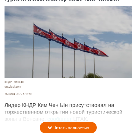
КНДР. Пхеньян.
unsplash.com
26 июня 2025 в 16:10
Лидер КНДР Ким Чен Ын присутствовал на
торжественном открытии новой туристической
зоны в Вонсане,
сообщает
ЦТАК.
Читать полностью