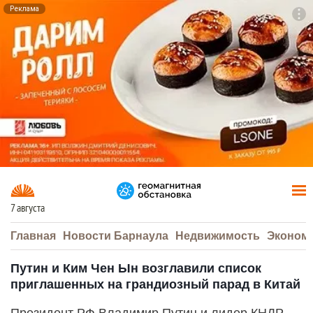
Реклама
To
F7
7 августа
Главная
Новости Барнаула
Недвижимость
Эконом
Путин и Ким Чен Ын возглавили список
приглашенных на грандиозный парад в Китай
Президент РФ Владимир Путин и лидер КНДР