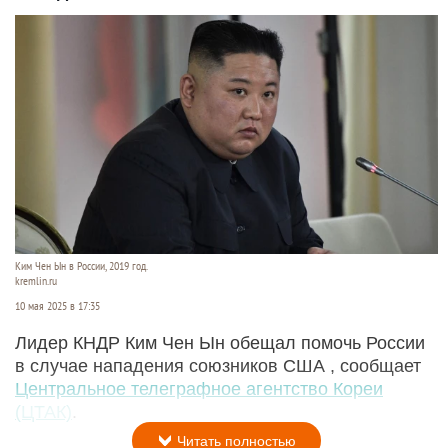
Ким Чен Ын в России, 2019 год.
kremlin.ru
10 мая 2025 в 17:35
Лидер КНДР Ким Чен Ын обещал помочь России
в случае нападения союзников США , сообщает
Центральное телеграфное агентство Кореи
(ЦТАК)
.
Читать полностью