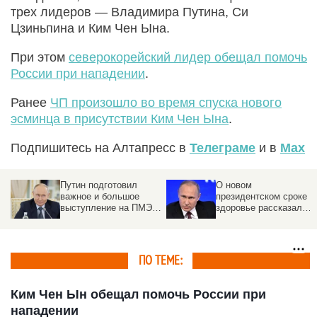
трех лидеров — Владимира Путина, Си
Цзиньпина и Ким Чен Ына.
При этом
северокорейский лидер обещал помочь
России при нападении
.
Ранее
ЧП произошло во время спуска нового
эсминца в присутствии Ким Чен Ына
.
Подпишитесь на Алтапресс в
Телеграме
и в
Max
Путин подготовил
О новом
важное и большое
президентском сроке и
выступление на ПМЭФ.
здоровье рассказал
ем
Тезисы
Путин
ПО ТЕМЕ:
Ким Чен Ын обещал помочь России при
нападении