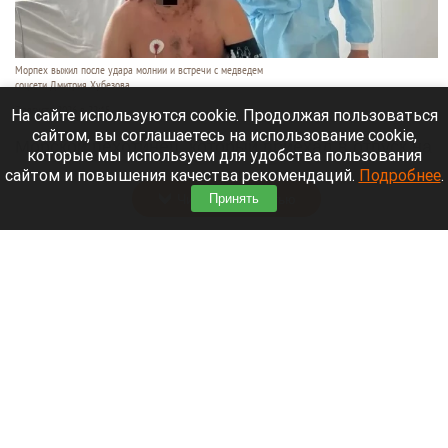
Морпех выжил после удара молнии и встречи с медведем
соцсети Дмитрия Хубезова
7 августа 2026 в 22:15
На сайте используются cookie. Продолжая пользоваться
сайтом, вы соглашаетесь на использование cookie,
Морской пехотинец, который приехал в отпуск на
которые мы используем для удобства пользования
Алтай, пережил чудовищную серию событий.
сайтом и повышения качества рекомендаций.
Подробнее
.
Читать полностью
Принять
В Барнауле водитель сбил женщину на зебре
и скрылся