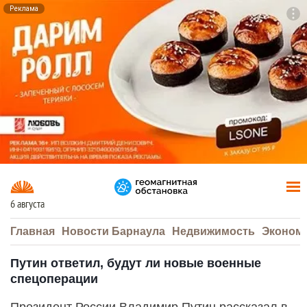
Реклама
To
F7
6 августа
Главная
Новости Барнаула
Недвижимость
Эконом
Путин ответил, будут ли новые военные
спецоперации
Президент России Владимир Путин рассказал в