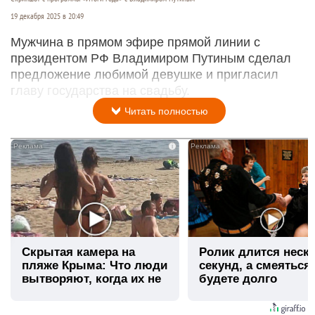
19 декабря 2025 в 20:49
Мужчина в прямом эфире прямой линии с
президентом РФ Владимиром Путиным сделал
предложение любимой девушке и пригласил
главу государства на свадьбу.
Читать полностью
i
Скрытая камера на
Ролик длится неск
пляже Крыма: Что люди
секунд, а смеяться
вытворяют, когда их не
будете долго
видят...