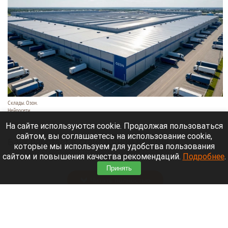
Склады. Озон.
Нейросети
6 августа 2026 в 22:00
На сайте используются cookie. Продолжая пользоваться
сайтом, вы соглашаетесь на использование cookie,
Банк работает в стандартном режиме, и
которые мы используем для удобства пользования
британские санкции не влияют на его
сайтом и повышения качества рекомендаций.
Подробнее
.
деятельность.
Принять
Читать полностью
Больница и медучреждения на Алтае