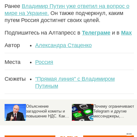
Ранее
Владимир Путин уже ответил на вопрос о
мире на Украине.
Он также подчеркнул, каким
путем Россия достигнет своих целей.
Подпишитесь на Алтапресс в
Телеграме
и в
Max
Автор
Александра Стаценко
Места
Россия
Сюжеты
"Прямая линия" с Владимиром
Путиным
Объяснение
Почему ограничивают
загадочной кометы и
Telegram и другие
повышение НДС. Как
мессенджеры,
прошла прямая линия с
объяснил Путин
Владимиром Путиным