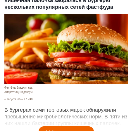
Кишечная палочка забралась в бургеры
нескольких популярных сетей фастфуда
Фастфуд. Вредная еда.
Altapress.ru/Шедеврум.
6 августа 2026 в 15:40
В бургерах семи торговых марок обнаружили
превышение микробиологических норм. В пяти из
них нашли бактерии группы кишечных палочек.