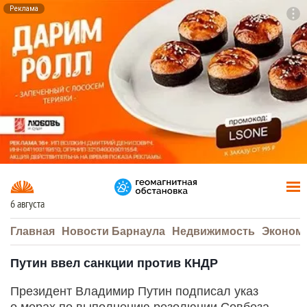
Реклама
To
F7
6 августа
Главная
Новости Барнаула
Недвижимость
Эконом
Путин ввел санкции против КНДР
Президент Владимир Путин подписал указ
о мерах по выполнению резолюции Совбеза