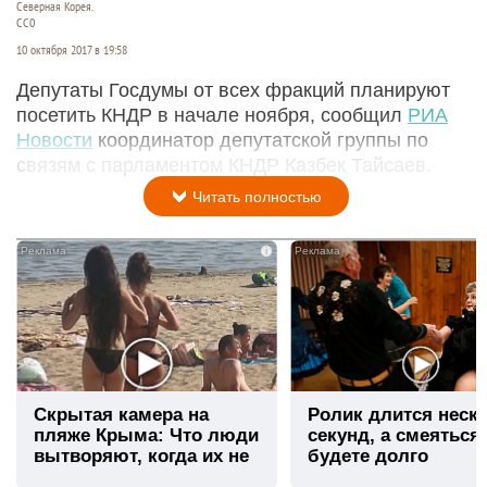
Северная Корея.
СС0
10 октября 2017 в 19:58
Депутаты Госдумы от всех фракций планируют
посетить КНДР в начале ноября, сообщил
РИА
Новости
координатор депутатской группы по
связям с парламентом КНДР Казбек Тайсаев.
Читать полностью
i
Скрытая камера на
Ролик длится неск
пляже Крыма: Что люди
секунд, а смеяться
вытворяют, когда их не
будете долго
видят...