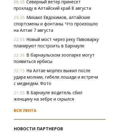
Северный ветер принесет
08:05
прохладу в Алтайский край 8 августа
Михаил Евдокимов, алтайские
23:35
спортсмены и фонтаны. Что произошло
на Алтае 7 августа
Новый мост через реку Пивоварку
22:55
планируют построить в Барнауле
В барнаульском зоопарке могут
22:35
появиться ирбисы
На Алтае морпех выжил после
22:15
удара молнии, гибели лошади и встречи
с медведем. Фото
В Барнауле водитель сбил
21:55
женщину на зебре и скрылся
ВСЯ ЛЕНТА
НОВОСТИ ПАРТНЕРОВ