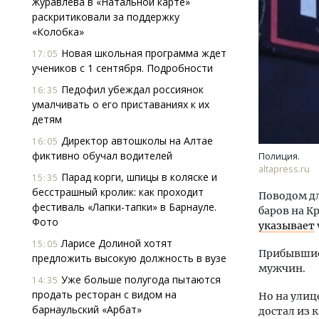
Журавлева в «Натальной карте»
раскритиковали за поддержку
«Колобка»
Новая школьная программа ждет
17:05
учеников с 1 сентября. Подробности
Педофил убеждал россиянок
16:35
умалчивать о его приставаниях к их
детям
Смел
Ген
Директор автошколы на Алтае
16:05
ЗИАС
фиктивно обучал водителей
Полиция.
трен
altapress.ru
Парад корги, шпицы в коляске и
15:35
СТР
бесстрашный кролик: как проходит
Поводом дл
фестиваль «Лапки-тапки» в Барнауле.
баров на К
Фото
указывает
Ларисе Долиной хотят
15:05
Прибывшие
предложить высокую должность в вузе
мужчин.
Уже больше полугода пытаются
14:35
продать ресторан с видом на
Но на улиц
барнаульский «Арбат»
достал из 