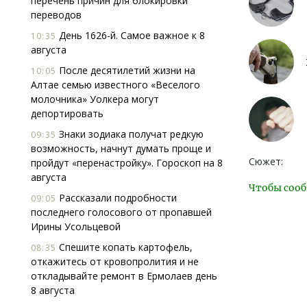
перечень причин для блокировки
переводов
День 1626-й. Самое важное к 8
10:35
августа
После десятилетий жизни на
10:05
Алтае семью известного «Веселого
молочника» Уолкера могут
депортировать
Знаки зодиака получат редкую
09:35
возможность, начнут думать проще и
Сюжет:
пройдут «перенастройку». Гороскоп на 8
августа
Чтобы сооб
Рассказали подробности
09:05
последнего голосового от пропавшей
Ирины Усольцевой
Спешите копать картофель,
08:35
откажитесь от кровопролития и не
откладывайте ремонт в Ермолаев день
8 августа