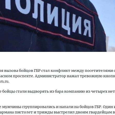
ость архитектурных идей.
Архитектурный код начин
еральный директор компании
земли. Мощение крупно
 — об эстетике городов,
плитами становится нов
дах в фасадах и развитии рынка
стандартом благоустрой
ОИТЕЛЬСТВО
СТРОИТЕЛЬСТВО
я вызова бойцов ГБР стал конфликт между посетителями 
расном проспекте. Администратор нажал тревожную кнопк
vn.ru.
 бойцы стали выдворять из бара компанию из четырех не
е мужчины сгруппировались и напали на бойцов ГБР. Один 
кармана пистолет и трижды выстрелил двоим гвардейцам в