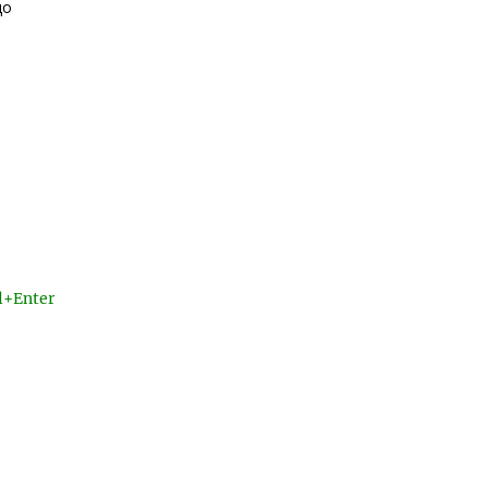
цо
l+Enter