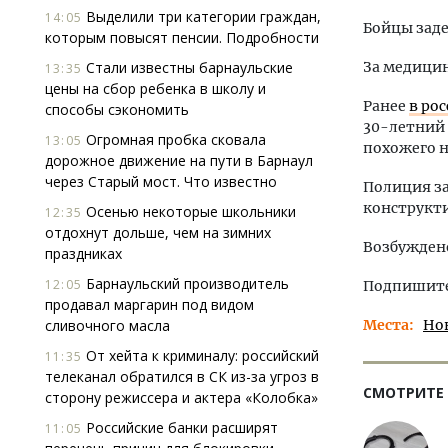
Выделили три категории граждан,
14:05
Бойцы заде
которым повысят пенсии. Подробности
Стали известны барнаульские
За медици
13:35
цены на сбор ребенка в школу и
Ранее
в ро
способы сэкономить
30-летний 
Огромная пробка сковала
13:05
похожего н
дорожное движение на пути в Барнаул
через Старый мост. Что известно
Полиция за
конструкт
Осенью некоторые школьники
12:35
отдохнут дольше, чем на зимних
Возбуждено
праздниках
Барнаульский производитель
12:05
Подпишитес
продавал маргарин под видом
сливочного масла
Места
Но
От хейта к криминалу: российский
11:35
телеканал обратился в СК из-за угроз в
СМОТРИТЕ
сторону режиссера и актера «Колобка»
Российские банки расширят
11:05