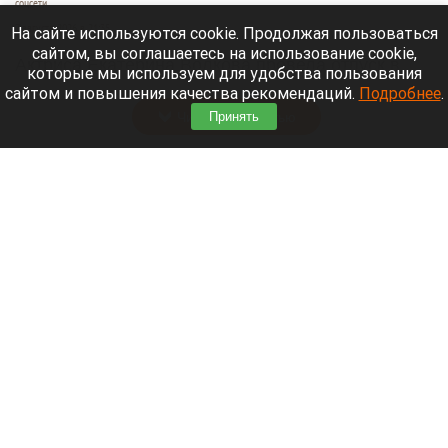
соцсети
7 августа 2026 в 21:35
На сайте используются cookie. Продолжая пользоваться
сайтом, вы соглашаетесь на использование cookie,
Актриса Екатерина Волкова провела отпуск в
которые мы используем для удобства пользования
Республике Алтай.
сайтом и повышения качества рекомендаций.
Подробнее
.
Читать полностью
Принять
Лидию Невзорову* заочно арестовали в
Петербурге