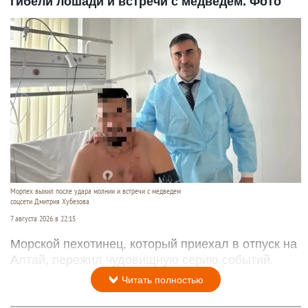
гибели лошади и встречи с медведем. Фото
Морпех выжил после удара молнии и встречи с медведем
соцсети Дмитрия Хубезова
7 августа 2026 в 22:15
Морской пехотинец, который приехал в отпуск на
Алтай, пережил чудовищную серию событий.
Читать полностью