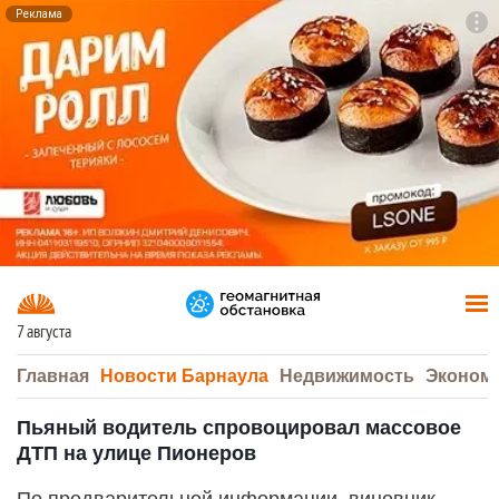
Реклама
To
F7
7 августа
Главная
Новости Барнаула
Недвижимость
Эконом
Пьяный водитель спровоцировал массовое
ДТП на улице Пионеров
По предварительной информации, виновник