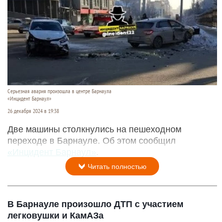
Серьезная авария произошла в центре Барнаула
«Инцидент Барнаул»
26 декабря 2024 в 19:38
Две машины столкнулись на пешеходном
переходе в Барнауле. Об этом сообщил
«Инцидент Барнаул»
.
Читать полностью
В Барнауле произошло ДТП с участием
легковушки и КамАЗа