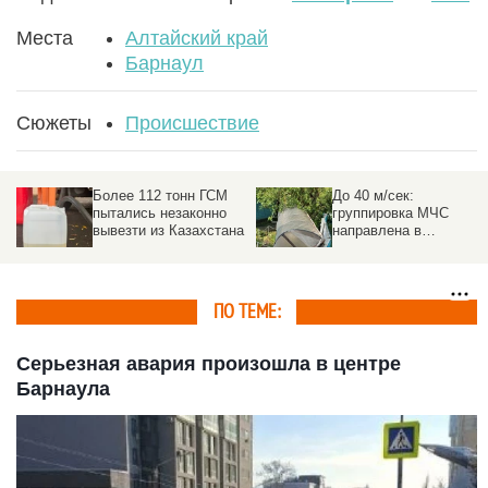
Места
Алтайский край
Барнаул
Сюжеты
Происшествие
Более 112 тонн ГСМ
До 40 м/сек:
пытались незаконно
группировка МЧС
вывезти из Казахстана
направлена в
пострадавшие от
урагана районы на
Алтае
ПО ТЕМЕ:
Серьезная авария произошла в центре
Барнаула