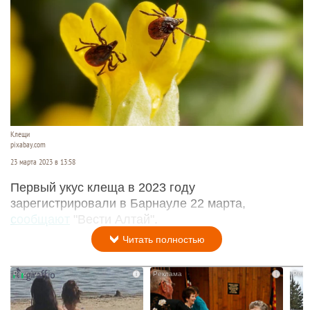
Клещи
pixabay.com
23 марта 2023 в 13:58
Первый укус клеща в 2023 году
зарегистрировали в Барнауле 22 марта,
сообщают
"Вести Алтай".
Читать полностью
i
i