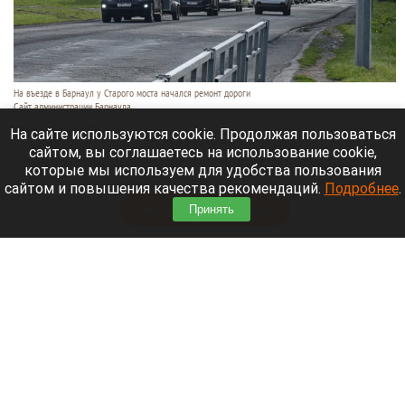
На въезде в Барнаул у Старого моста начался ремонт дороги
Сайт администрации Барнаула
6 августа 2026 в 17:00
На сайте используются cookie. Продолжая пользоваться
сайтом, вы соглашаетесь на использование cookie,
Глава Барнаула Вячеслав Франк 6 августа
которые мы используем для удобства пользования
провел выездное совещание на ул. Парфенова.
сайтом и повышения качества рекомендаций.
Подробнее
.
Читать полностью
Принять
Обломки БПЛА попали в резервуары НПЗ в
Ярославле