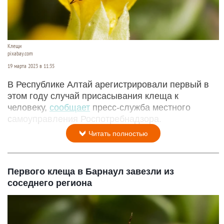
Клещи
pixabay.com
19 марта 2023 в 11:35
В Республике Алтай арегистрировали первый в
этом году случай присасывания клеща к
человеку,
сообщает
пресс-служба местного
самоуправления Роспотребнадзора.
Читать полностью
Первого клеща в Барнаул завезли из
соседнего региона