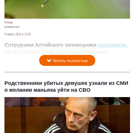
Клещи
pixabay.com
9 марта 2023 в 23:35
Сотрудники Алтайского заповедника
рассказали
,
что встретили сразу двух паукообразных.
Читать полностью
Родственники убитых девушек узнали из СМИ
о желании маньяка уйти на СВО