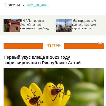
Сюжеты
Медицина
В ФАПе поселка
«Выстраданный»
Лесной начался
корпус. Как идет
капремонт. Где будут
строительство
принимать врачи
долгожданной большо
поликлиники в
Барнауле
ПО ТЕМЕ:
Первый укус клеща в 2023 году
зафиксировали в Республике Алтай