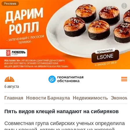
Реклама
To
F7
6 августа
Главная
Новости Барнаула
Недвижимость
Эконом
Пять видов клещей нападают на сибиряков
Совместная група сибирских ученых определила
виды клещей, которые нападают на жителей