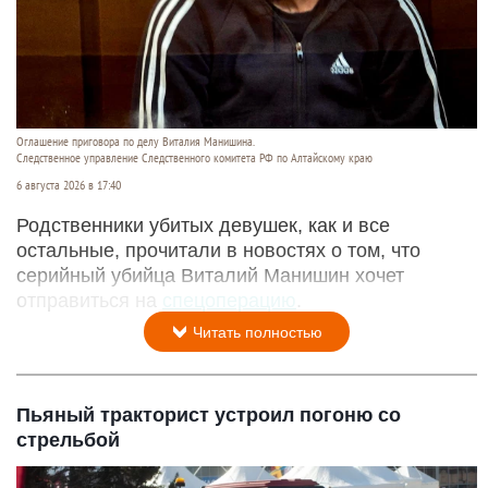
Оглашение приговора по делу Виталия Манишина.
Следственное управление Следственного комитета РФ по Алтайскому краю
6 августа 2026 в 17:40
Родственники убитых девушек, как и все
остальные, прочитали в новостях о том, что
серийный убийца Виталий Манишин хочет
отправиться на
спецоперацию
.
Читать полностью
Пьяный тракторист устроил погоню со
стрельбой