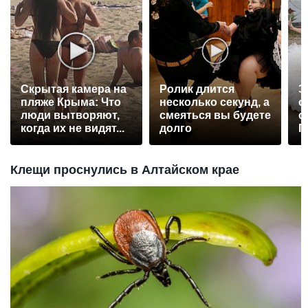
Скрытая камера на
Ролик длится
Э
пляже Крыма: Что
несколько секунд, а
о
люди вытворяют,
смеяться вы будете
с
когда их не видят...
долго
П
р
Клещи проснулись в Алтайском крае