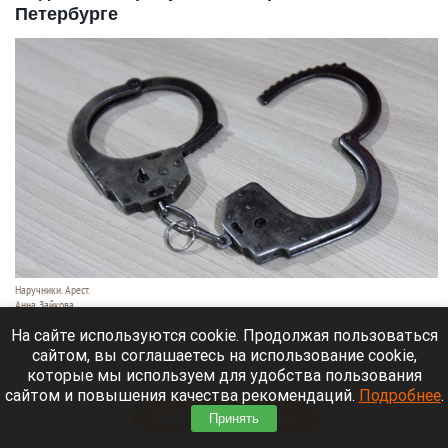
Петербурге
Наручники. Арест.
Анна Зайкова
7 августа 2026 в 21:12
На сайте используются cookie. Продолжая пользоваться
сайтом, вы соглашаетесь на использование cookie,
Приморский районный суд Санкт-Петербурга
которые мы используем для удобства пользования
заочно заключил Лидию Невзорову* под стражу.
сайтом и повышения качества рекомендаций.
Подробнее
.
Читать полностью
Принять