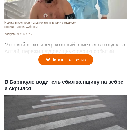
Морпех выжил после удара молнии и встречи с медведем
соцсети Дмитрия Хубезова
7 августа 2026 в 22:15
Морской пехотинец, который приехал в отпуск на
Алтай, пережил чудовищную серию событий.
Читать полностью
В Барнауле водитель сбил женщину на зебре
и скрылся