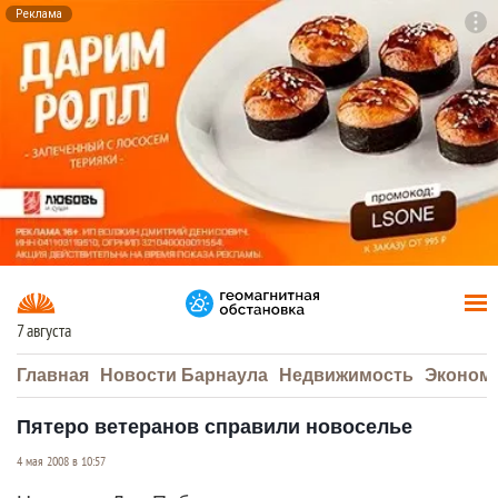
Реклама
To
F7
7 августа
Главная
Новости Барнаула
Недвижимость
Эконом
Пятеро ветеранов справили новоселье
4 мая 2008 в 10:57