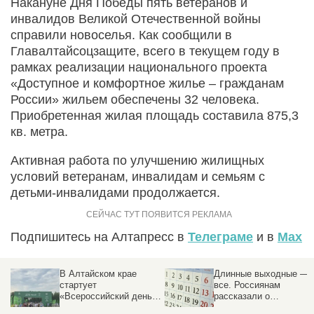
Накануне Дня Победы пять ветеранов и
инвалидов Великой Отечественной войны
справили новоселья. Как сообщили в
Главалтайсоцзащите, всего в текущем году в
рамках реализации национального проекта
«Доступное и комфортное жилье – гражданам
России» жильем обеспечены 32 человека.
Приобретенная жилая площадь составила 875,3
кв. метра.
Активная работа по улучшению жилищных
условий ветеранам, инвалидам и семьям с
детьми-инвалидами продолжается.
Подпишитесь на Алтапресс в
Телеграме
и в
Max
Длинные выходные —
Прервали свадьбу из-
все. Россиянам
за тысячи мотыльков
ь
рассказали о
производственном