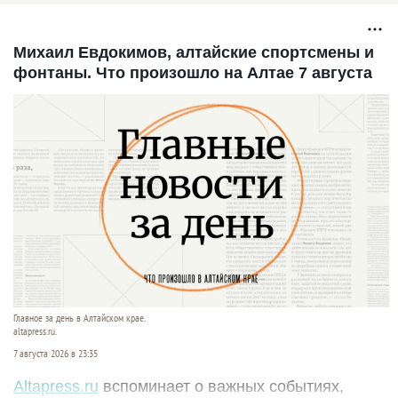
календаре
ка
Михаил Евдокимов, алтайские спортсмены и
фонтаны. Что произошло на Алтае 7 августа
Главное за день в Алтайском крае.
altapress.ru.
7 августа 2026 в 23:35
Altapress.ru
вспоминает о важных событиях,