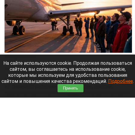
Люди рядом с самолетом.
Алиса ИИ
На сайте используются cookie. Продолжая пользоваться
сайтом, вы соглашаетесь на использование cookie,
7 августа 2026 в 12:15
которые мы используем для удобства пользования
Владимир Путин вывел аэропорт Шереметьево
сайтом и повышения качества рекомендаций.
Подробнее
.
из списка стратегических объектов России.
Принять
Подписанный главой государства указ открывает
путь к его приватизации.
Читать полностью
Собака выжила после схватки с медведем