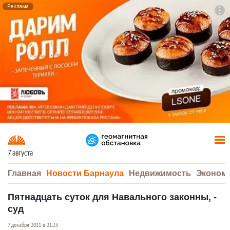
Реклама
To
F7
7 августа
Главная
Новости Барнаула
Недвижимость
Эконом
Пятнадцать суток для Навального законны, -
суд
7 декабря 2011 в 21:23