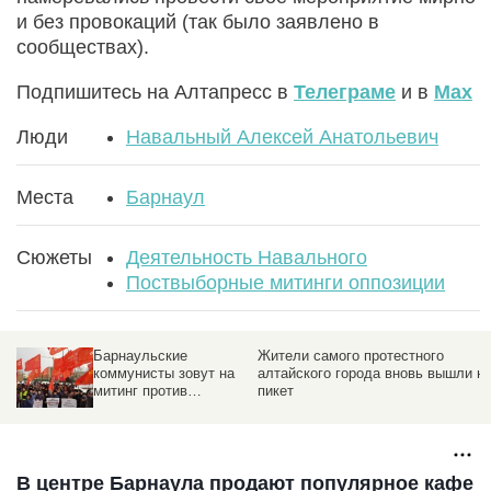
и без провокаций (так было заявлено в
сообществах).
Подпишитесь на Алтапресс в
Телеграме
и в
Max
Люди
Навальный Алексей Анатольевич
Места
Барнаул
Сюжеты
Деятельность Навального
Поствыборные митинги оппозиции
Барнаульские
Жители самого протестного
коммунисты зовут на
алтайского города вновь вышли н
митинг против
пикет
спорткомплекса в
парке им. Ленина
В центре Барнаула продают популярное кафе