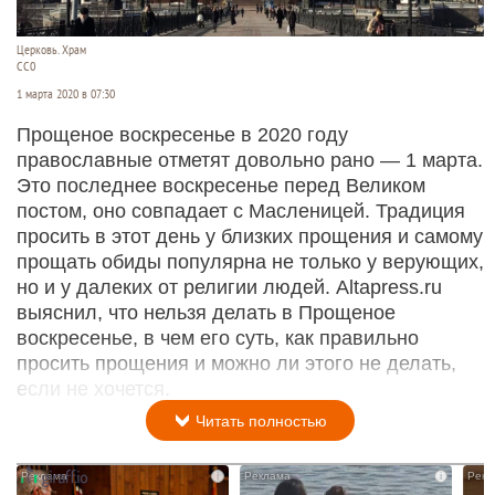
Церковь. Храм
СС0
1 марта 2020 в 07:30
Прощеное воскресенье в 2020 году
православные отметят довольно рано — 1 марта.
Это последнее воскресенье перед Великом
постом, оно совпадает с Масленицей. Традиция
просить в этот день у близких прощения и самому
прощать обиды популярна не только у верующих,
но и у далеких от религии людей. Altapress.ru
выяснил, что нельзя делать в Прощеное
воскресенье, в чем его суть, как правильно
просить прощения и можно ли этого не делать,
если не хочется.
Читать полностью
i
i