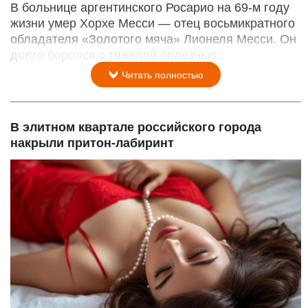
В больнице аргентинского Росарио на 69-м году
жизни умер Хорхе Месси — отец восьмикратного
обладателя «Золотого мяча» Лионеля Месси. Он
долго боролся с тяжелой болезнью.
Читать полностью
В элитном квартале российского города
накрыли притон-лабиринт