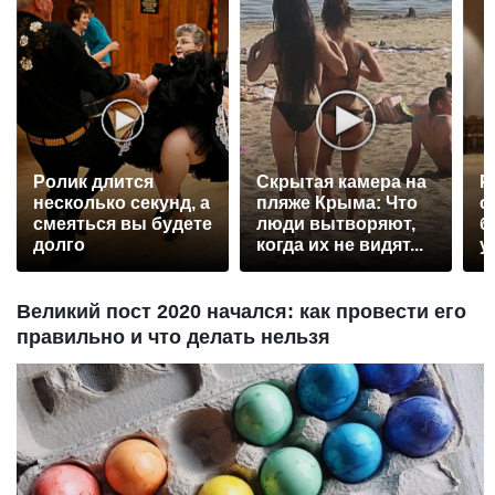
Ролик длится
Скрытая камера на
Р
несколько секунд, а
пляже Крыма: Что
с
смеяться вы будете
люди вытворяют,
б
долго
когда их не видят...
у
Великий пост 2020 начался: как провести его
правильно и что делать нельзя