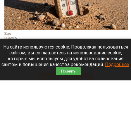
Жара
Нейросети
8 августа 2026 в 18:05
На сайте используются cookie. Продолжая пользоваться
сайтом, вы соглашаетесь на использование cookie,
Синоптики предупреждают, что с 9 по 13 августа
которые мы используем для удобства пользования
Алтайский край местами накроет аномальный
сайтом и повышения качества рекомендаций.
Подробнее
.
зной.
Принять
Читать полностью
Штукатурка с потолка едва не рухнула на
жительницу барнаульской многоэтажки.
Жалобы на УК