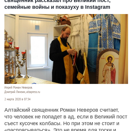
священник рассказал про Великий пост,
семейные войны и показуху в Instagram
Иерей Роман Неверов.
Дмитрий Лямзин, altapress.ru
2 марта 2020 в 07:34
Алтайский священник Роман Неверов считает,
что человек не попадет в ад, если в Великий пост
съест кусочек колбасы. Но при этом не стоит и
«распоясываться». Это не время для тоски и