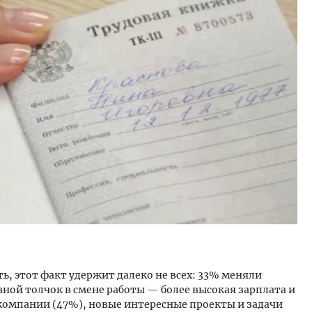
м новые берега. Гендиректор
Архитектурный код начин
лищной инициативы» Юрий
земли. Мощение крупно
лов — о том, как девелоперу
плитами становится нов
ваться на плаву, когда рынок
стандартом благоустрой
рмит
СТРОИТЕЛЬСТВО
ОИТЕЛЬСТВО
ть, этот факт удержит далеко не всех: 33% меняли
вной толчок в смене работы — более высокая зарплата и
 компании (47%), новые интересные проекты и задачи