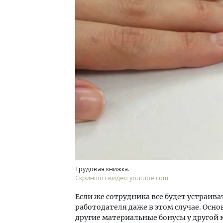
Ище
«Жи
Гати
оста
што
СТР
Трудовая книжка.
Скриншот видео youtube.com
Если же сотрудника все будет устраива
работодателя даже в этом случае. Осно
другие материальные бонусы у другой