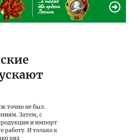
йские
пускают
ж точно не был.
ниям. Затем, с
 продукции и импорт
 работу. И только к
ако ряд