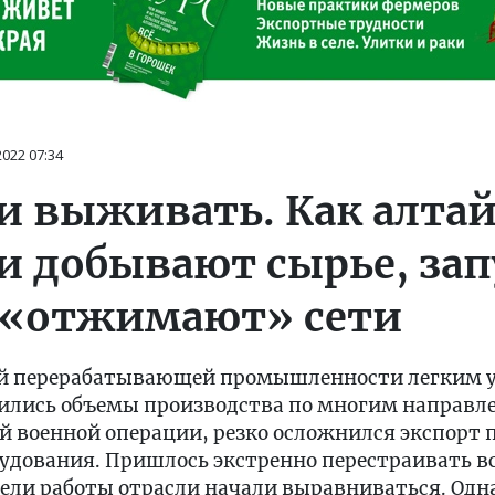
2022
07:34
 и выживать. Как алта
 добывают сырье, за
 «отжимают» сети
ой перерабатывающей промышленности легким у
ились объемы производства по многим направле
й военной операции, резко осложнился экспорт
удования. Пришлось экстренно перестраивать все
ели работы отрасли начали выравниваться. Одн