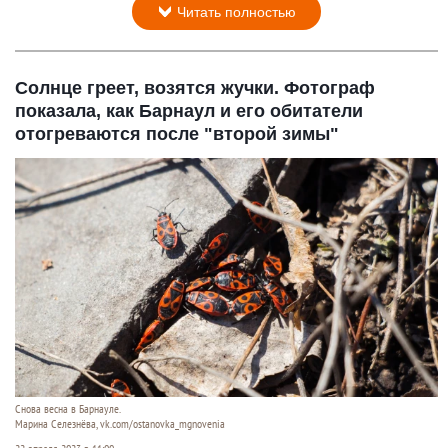
Читать полностью
Солнце греет, возятся жучки. Фотограф
показала, как Барнаул и его обитатели
отогреваются после "второй зимы"
Снова весна в Барнауле.
Марина Селезнёва, vk.com/ostanovka_mgnovenia