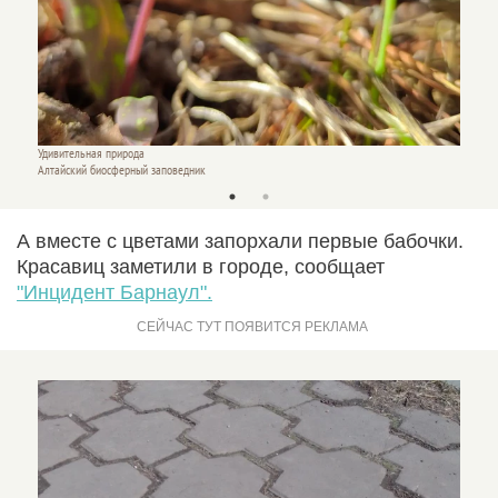
Удивительная природа
Удивит
Алтайский биосферный заповедник
Алтайс
А вместе с цветами запорхали первые бабочки.
Красавиц заметили в городе, сообщает
"Инцидент Барнаул".