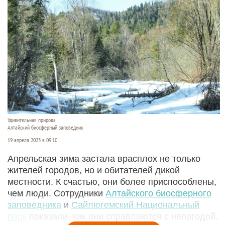
Удивительная природа
Алтайский биосферный заповедник
19 апреля 2023 в 09:10
Апрельская зима застала врасплох не только
жителей городов, но и обитателей дикой
местности. К счастью, они более приспособлены,
чем люди. Сотрудники
Алтайского биосферного
заповедника
и
Сайлюгемский Национальный
парк
показали, как они справляются с непогодой.