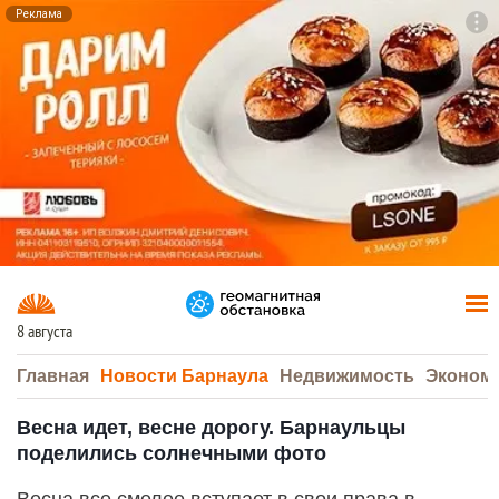
Реклама
To
F7
8 августа
Главная
Новости Барнаула
Недвижимость
Эконом
Весна идет, весне дорогу. Барнаульцы
поделились солнечными фото
Весна все смелее вступает в свои права в