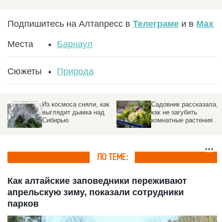
Подпишитесь на Алтапресс в
Телеграме
и в
Max
Места
Барнаул
Сюжеты
Природа
Из космоса сняли, как
Садовник рассказала,
выглядит дымка над
как не загубить
Сибирью
комнатные растения во
время отпуска
ПО ТЕМЕ:
Как алтайские заповедники переживают
апрельскую зиму, показали сотрудники
парков