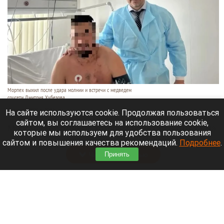
Морпех выжил после удара молнии и встречи с медведем
соцсети Дмитрия Хубезова
7 августа 2026 в 22:15
На сайте используются cookie. Продолжая пользоваться
сайтом, вы соглашаетесь на использование cookie,
Морской пехотинец, который приехал в отпуск на
которые мы используем для удобства пользования
Алтай, пережил чудовищную серию событий.
сайтом и повышения качества рекомендаций.
Подробнее
.
Читать полностью
Принять
В Барнауле водитель сбил женщину на зебре
и скрылся