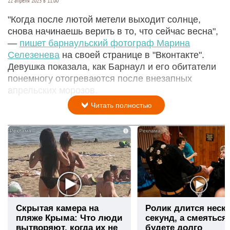
22 апреля 2023 в 11:00
"Когда после лютой метели выходит солнце,
снова начинаешь верить в то, что сейчас весна",
—
пишет барнаульский фотограф Марина
Селезенева
на своей странице в "Вконтакте".
Девушка показала, как Барнаул и его обитатели
понемногу отогреваются после внезапных
апрельских морозов.
Читать полностью
i
Скрытая камера на
Ролик длится неск
пляже Крыма: Что люди
секунд, а смеяться
вытворяют, когда их не
будете долго