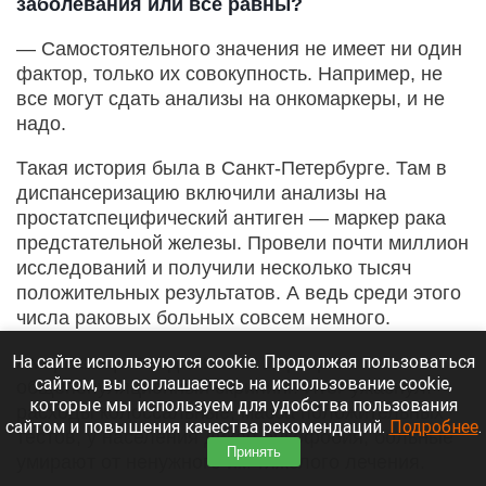
заболевания или все равны?
— Самостоятельного значения не имеет ни один
фактор, только их совокупность. Например, не
все могут сдать анализы на онкомаркеры, и не
надо.
Такая история была в Санкт-Петербурге. Там в
диспансеризацию включили анализы на
простатспецифический антиген — маркер рака
предстательной железы. Провели почти миллион
исследований и получили несколько тысяч
положительных результатов. А ведь среди этого
числа раковых больных совсем немного.
На сайте используются cookie. Продолжая пользоваться
Американцы вводили этот маркер в
сайтом, вы соглашаетесь на использование cookie,
общепопуляционный скрининг. Итог ужаснул:
которые мы используем для удобства пользования
расходы колоссальные, масса положительных
сайтом и повышения качества рекомендаций.
Подробнее
.
тестов, у населения дикая онкофобия, больные
Принять
умирают от ненужного им тяжелого лечения.