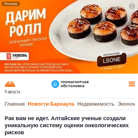
Реклама
To
F7
9 августа
Главная
Новости Барнаула
Недвижимость
Эконом
Рак вам не идет. Алтайские ученые создали
уникальную систему оценки онкологических
рисков