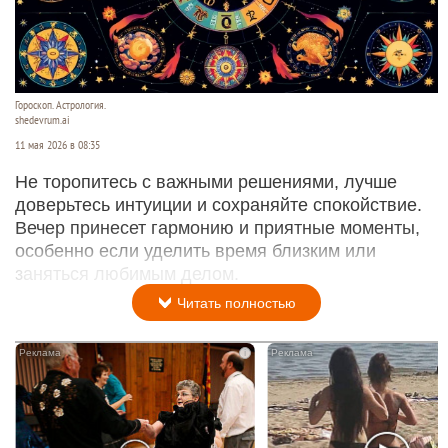
Гороскоп. Астрология.
shedevrum.ai
11 мая 2026 в 08:35
Не торопитесь с важными решениями, лучше
доверьтесь интуиции и сохраняйте спокойствие.
Вечер принесет гармонию и приятные моменты,
особенно если уделить время близким или
заняться любимым делом.
Читать полностью
i