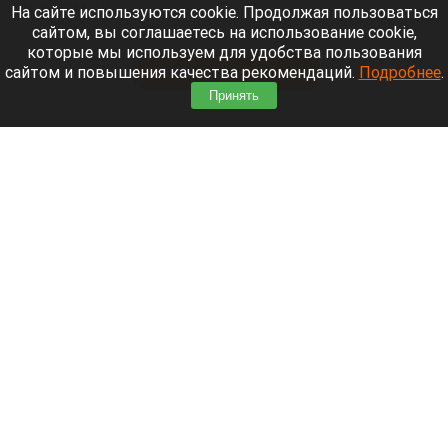
9 августа 2026 в 18:35
На сайте используются cookie. Продолжая пользоваться
сайтом, вы соглашаетесь на использование cookie,
Мощный ураган бушует в Самарской области.
которые мы используем для удобства пользования
сайтом и повышения качества рекомендаций.
Подробнее
.
Читать полностью
Принять
Москвичей призвали оставаться дома
Экран телефона
Шедеврум/Altapress.ru