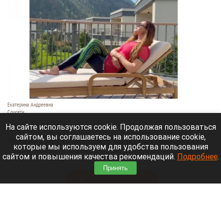
Екатерина Андреевна
Соцсети
6 августа 2026 в 19:00
На сайте используются cookie. Продолжая пользоваться
сайтом, вы соглашаетесь на использование cookie,
Телеведущая Екатерина Андреева проводит
которые мы используем для удобства пользования
отпуск на Алтае. Она поселилась в двухэтажной
сайтом и повышения качества рекомендаций.
Подробнее
.
вилле с видом на горы у реки Катунь.
Принять
Читать полностью
Медведю Мише в барнаульском зоопарке