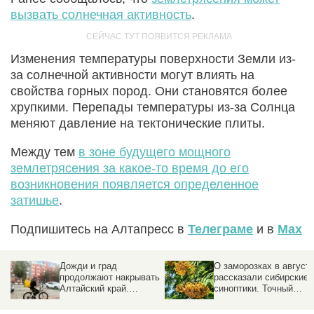
вызвать солнечная активность
.
Изменения температуры поверхности Земли из-
за солнечной активности могут влиять на
свойства горных пород. Они становятся более
хрупкими. Перепады температуры из-за Солнца
меняют давление на тектонические плиты.
Между тем
в зоне будущего мощного
землетрясения за какое-то время до его
возникновения появляется определенное
затишье
.
Подпишитесь на Алтапресс в
Телеграме
и в
Max
Дожди и град
О заморозках в август
продолжают накрывать
рассказали сибирские
Алтайский край.
синоптики. Точный
Прогноз погоды на 5
прогноз
августа