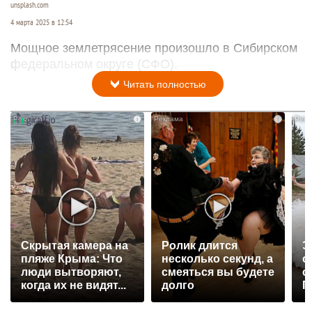
unsplash.com
4 марта 2025 в 12:54
Мощное землетрясение произошло в Сибирском
федеральном округе (СФО).
Читать полностью
i
i
Скрытая камера на
Ролик длится
Э
пляже Крыма: Что
несколько секунд, а
о
люди вытворяют,
смеяться вы будете
с
когда их не видят...
долго
П
р