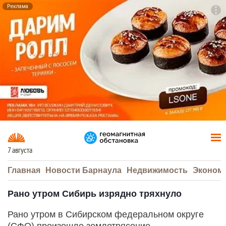
Реклама
To
F7
7 августа
Главная
Новости Барнаула
Недвижимость
Эконом
Рано утром Сибирь изрядно тряхнуло
Рано утром в Сибирском федеральном округе
(СФО) произошло землетрясение.