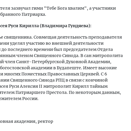
теля зазвучал гимн "Тебе Бога хвалим", а участники
бранного Патриарха.
сея Руси Кирилла (Владимира Гундяева):
емье священника. Совмещая деятельность преподавателя
емени уделял участию во внешней деятельности
 и до последнего времени был председателем Отдела
янным членом Священного Синода. В сан митрополита
ный член Санкт-Петербургской Духовной Академии,
 богословской академии в Будапеште. Имеет высокие
 и многих Поместных Православных Церквей. С 6
дании Священного Синода РПЦ в связи с кончиной
всея Руси Алексия II митрополит Кирилл тайным
ителем Патриаршего Престола. По некоторым данным,
ужителем России.
уховная академия, ректор