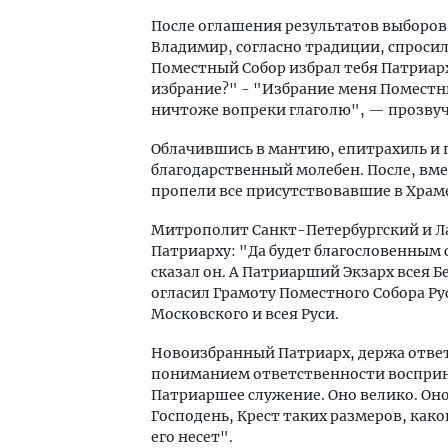
После оглашения результатов выборо
Владимир, согласно традиции, спроси
Поместный Собор избрал тебя Патриар
избрание?" - "Избрание меня Помест
ничтоже вопреки глаголю", — прозвуч
Облачившись в мантию, епитрахиль и
благодарственный молебен. После, вме
пропели все присутствовавшие в Храме
Митрополит Санкт-Петербургский и Л
Патриарху: "Да будет благословенным
сказал он. А Патриарший Экзарх всея
огласил Грамоту Поместного Собора Р
Московского и всея Руси.
Новоизбранный Патриарх, держа ответ
пониманием ответственности восприн
Патриаршее служение. Оно велико. Оно
Господень, Крест таких размеров, как
его несет".