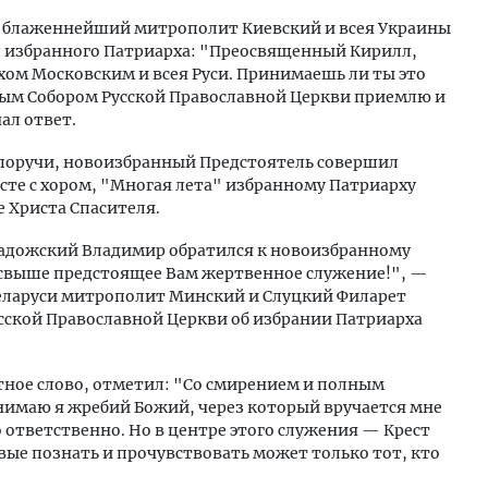
в блаженнейший митрополит Киевский и всея Украины
л избранного Патриарха: "Преосвященный Кирилл,
хом Московским и всея Руси. Принимаешь ли ты это
ным Собором Русской Православной Церкви приемлю и
ал ответ.
 поручи, новоизбранный Предстоятель совершил
сте с хором, "Многая лета" избранному Патриарху
 Христа Спасителя.
адожский Владимир обратился к новоизбранному
 свыше предстоящее Вам жертвенное служение!", —
 Беларуси митрополит Минский и Слуцкий Филарет
усской Православной Церкви об избрании Патриарха
ное слово, отметил: "Со смирением и полным
имаю я жребий Божий, через который вручается мне
 ответственно. Но в центре этого служения — Крест
овые познать и прочувствовать может только тот, кто