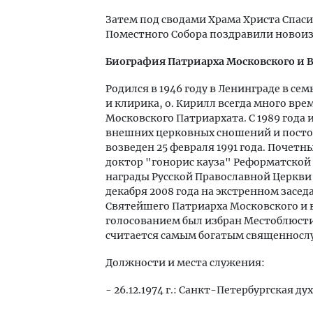
Затем под сводами Храма Христа Спаси
Поместного Собора поздравили новоиз
Биография Патриарха Московского и В
Родился в 1946 году в Ленинграде в с
и клирика, о. Кирилл всегда много вр
Московского Патриархата. С 1989 года
внешних церковных сношений и посто
возведен 25 февраля 1991 года. Почет
доктор "гонорис кауза" Реформатской
награды Русской Православной Церкви
декабря 2008 года на экстренном засе
Святейшего Патриарха Московского и 
голосованием был избран Местоблюст
считается самым богатым священносл
Должности и места служения:
- 26.12.1974 г.: Санкт-Петербургская д