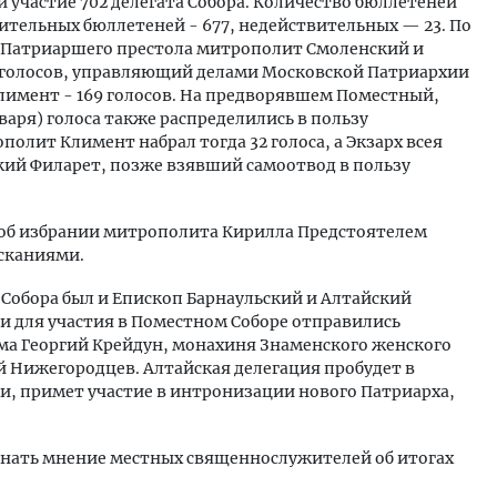
 участие 702 делегата Собора. Количество бюллетеней
вительных бюллетеней - 677, недействительных — 23. По
 Патриаршего престола митрополит Смоленский и
 голосов, управляющий делами Московской Патриархии
имент - 169 голосов. На предворявшем Поместный,
варя) голоса также распределились в пользу
олит Климент набрал тогда 32 голоса, а Экзарх всея
ий Филарет, позже взявший самоотвод в пользу
 об избрании митрополита Кирилла Предстоятелем
сканиями.
 Собора был и Епископ Барнаульский и Алтайский
и для участия в Поместном Соборе отправились
ма Георгий Крейдун, монахиня Знаменского женского
й Нижегородцев. Алтайская делегация пробудет в
ими, примет участие в интронизации нового Патриарха,
узнать мнение местных священнослужителей об итогах