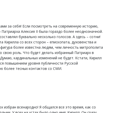
ами за себя! Если посмотреть на современную историю,
 Патриарха Алексия II была гораздо более неоднозначной.
оставлял буквально несколько голосов. А здесь – сотни!
 Кирилла со всех сторон – епископата, духовенства и
о фигура более известна людям, чем личность митрополита
о свою роль. Что будет делать избранный Патриарх в
 Думаю, кардинальных изменений не будет. Кстати, Кирилл
тся повышением уровня публичности Русской
ю более тесных контактов со СМИ.
х избран всенародно! Я общался все это время, как со
юдьми. У всех на устах было одно имя: Кирилл. Он сразу