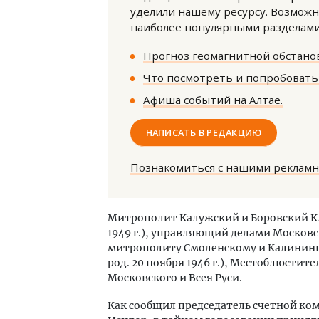
уделили нашему ресурсу. Возможн
наиболее популярными разделами 
Прогноз геомагнитной обстанов
Что посмотреть и попробовать 
Афиша событий на Алтае.
Смел
НАПИСАТЬ В РЕДАКЦИЮ
Ген
ЗИАС
трен
Познакомиться с нашими реклам
СТР
Митрополит Калужский и Боровский Кл
1949 г.), управляющий делами Москов
митрополиту Смоленскому и Калининг
род. 20 ноября 1946 г.), Местоблюсти
Московского и Всея Руси.
Как сообщил председатель счетной ко