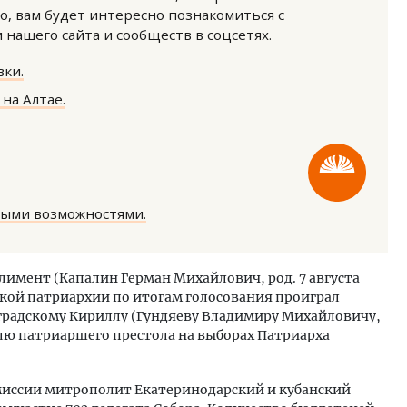
о, вам будет интересно познакомиться с
нашего сайта и сообществ в соцсетях.
ки.
на Алтае.
ость архитектурных идей.
Архитектурный код начин
еральный директор компании
земли. Мощение крупно
 — об эстетике городов,
плитами становится нов
дах в фасадах и развитии рынка
стандартом благоустрой
ными возможностями.
ОИТЕЛЬСТВО
СТРОИТЕЛЬСТВО
имент (Капалин Герман Михайлович, род. 7 августа
ской патриархии по итогам голосования проиграл
радскому Кириллу (Гундяеву Владимиру Михайловичу,
телю патриаршего престола на выборах Патриарха
миссии митрополит Екатеринодарский и кубанский