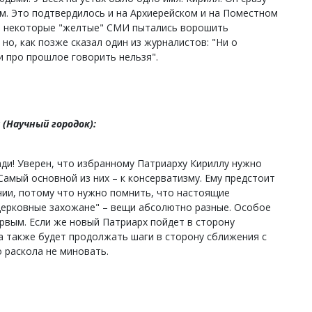
. Это подтвердилось и на Архиерейском и на Поместном
в некоторые "желтые" СМИ пытались ворошить
но, как позже сказал один из журналистов: "Ни о
и про прошлое говорить нельзя".
(Научный городок):
ди! Уверен, что избранному Патриарху Кириллу нужно
 Самый основной из них – к консерватизму. Ему предстоит
нии, потому что нужно помнить, что настоящие
церковные захожане" – вещи абсолютно разные. Особое
рвым. Если же новый Патриарх пойдет в сторону
а также будет продолжать шаги в сторону сближения с
 раскола не миновать.