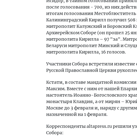
Исидор, в тайном голосовании приняли
после голосования - 700, из них дейст
итогам голосования Местоблюститель
Калининградский Кирилл получил 508
митрополит Калужский и Боровский Кл
Архиерейском Соборе (он прошел 25 ян
митрополита Кирилла – 97 "за". Митроп
Беларуси митрополит Минский и Слуцк
митрополита Кирилла, 16 голосов.
Участники Собора встретили известие
Русской Православной Церкви рукопле
Кстати, в составе мандатной комиссии
Максим. Вместе с ним от нашей Епархи
настоятель Иоанно-Богословского хра
монастыря Клавдия, а от мирян – Юри
Москве до 3 февраля и, наряду с друг
назначенной на 1 февраля.
Корреспонденты altapress.ru решили 
Собора: