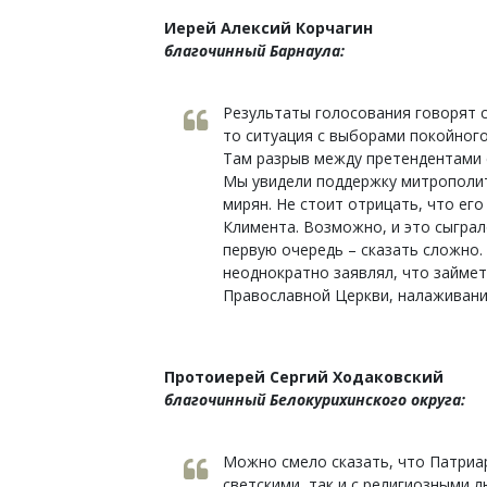
Иерей Алексий Корчагин
благочинный Барнаула:
Результаты голосования говорят с
то ситуация с выборами покойного
Там разрыв между претендентами с
Мы увидели поддержку митрополита
мирян. Не стоит отрицать, что ег
Климента. Возможно, и это сыграл
первую очередь – сказать сложно.
неоднократно заявлял, что займе
Православной Церкви, налаживани
Протоиерей Сергий Ходаковский
благочинный Белокурихинского округа:
Можно смело сказать, что Патриар
светскими, так и с религиозными л