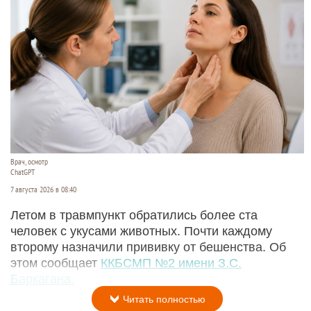
Врач, осмотр
ChatGPT
7 августа 2026 в 08:40
Летом в травмпункт обратились более ста
человек с укусами животных. Почти каждому
второму назначили прививку от бешенства. Об
этом сообщает
ККБСМП №2 имени З.С.
Баркагана.
Читать полностью