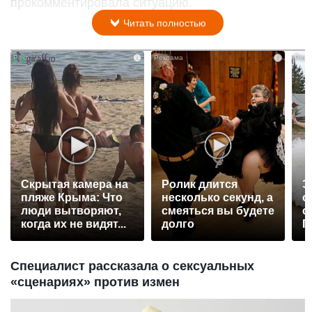
прокомментировала ситуацию.
Читать полностью
i
i
Скрытая камера на
Ролик длится
Э
пляже Крыма: Что
несколько секунд, а
о
люди вытворяют,
смеяться вы будете
с
когда их не видят...
долго
П
р
Специалист рассказала о сексуальных
«сценариях» против измен