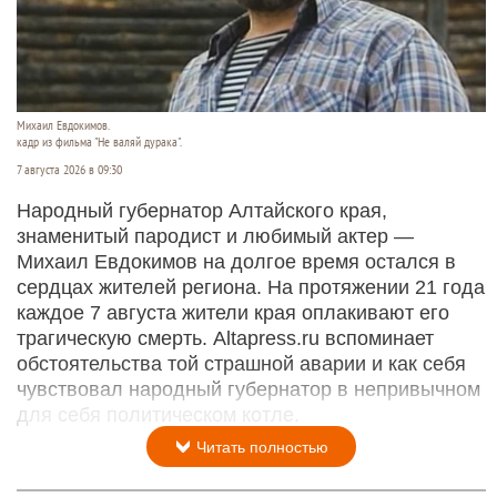
Михаил Евдокимов.
кадр из фильма "Не валяй дурака".
7 августа 2026 в 09:30
Народный губернатор Алтайского края,
знаменитый пародист и любимый актер —
Михаил Евдокимов на долгое время остался в
сердцах жителей региона. На протяжении 21 года
каждое 7 августа жители края оплакивают его
трагическую смерть. Altapress.ru вспоминает
обстоятельства той страшной аварии и как себя
чувствовал народный губернатор в непривычном
для себя политическом котле.
Читать полностью