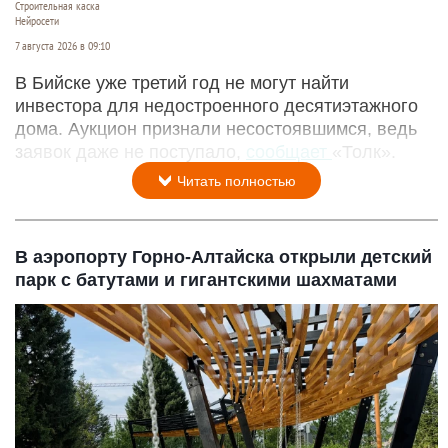
Строительная каска
Нейросети
7 августа 2026 в 09:10
В Бийске уже третий год не могут найти
инвестора для недостроенного десятиэтажного
дома. Аукцион признали несостоявшимся, ведь
заявок даже не поступало,
сообщает
«Толк».
Читать полностью
В аэропорту Горно-Алтайска открыли детский
парк с батутами и гигантскими шахматами