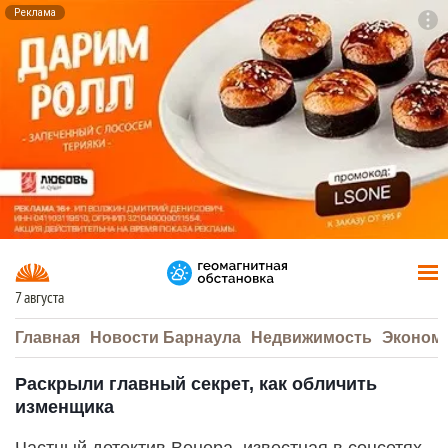
Реклама
To
F7
7 августа
Главная
Новости Барнаула
Недвижимость
Эконом
Раскрыли главный секрет, как обличить
изменщика
Частный детектив Венера, известная в соцсетях,