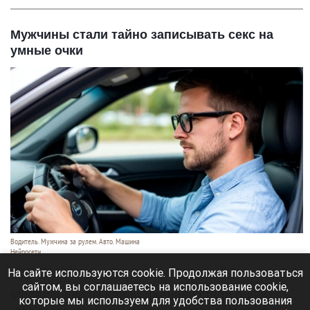
Мужчины стали тайно записывать секс на
умные очки
Водитель. Мужчина за рулем. Авто. Машина
Нейросети
7 августа 2026 в 06:35
На сайте используются cookie. Продолжая пользоваться
сайтом, вы соглашаетесь на использование cookie,
Миллиардерша Кайли Дженнер стала лицом
которые мы используем для удобства пользования