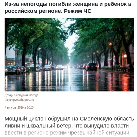
Из-за непогоды погибли женщина и ребенок в
российском регионе. Режим ЧС
Дождь. Пасмурная погода
Шедеврум/Altapress.ru
7 августа 2026 в 10:05
Мощный циклон обрушил на Смоленскую область
ливни и шквальный ветер, что вынудило власти
ввести в регионе режим чрезвычайной ситуации