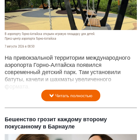
В аэропорту Горно-Алтайска открыли игровую площадку для детей.
Пресс-центр аэропорта Горно-Алтайска
7 августа 2026 в 08:50
На привокзальной территории международного
аэропорта Горно-Алтайска появился
современный детский парк. Там установили
батуты, качели и шахматы увеличенного
формата.
Читать полностью
Бешенство грозит каждому второму
покусанному в Барнауле