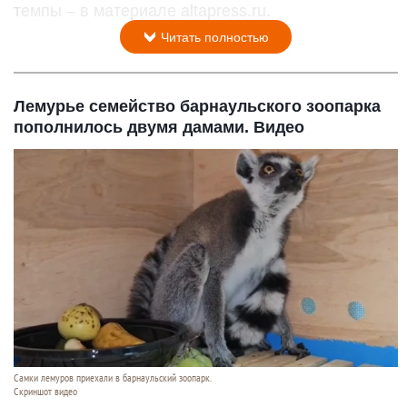
темпы – в материале altapress.ru.
Читать полностью
Лемурье семейство барнаульского зоопарка
пополнилось двумя дамами. Видео
Самки лемуров приехали в барнаульский зоопарк.
Скриншот видео