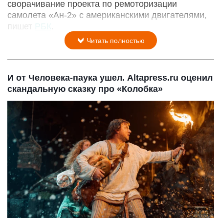
сворачивание проекта по ремоторизации
самолета «Ан-2» с американскими двигателями,
пишет
РБК
.
Читать полностью
И от Человека-паука ушел. Altapress.ru оценил
скандальную сказку про «Колобка»