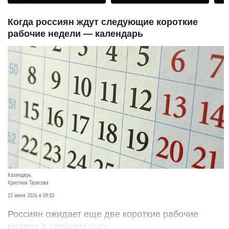
раз
Когда россиян ждут следующие короткие
рабочие недели — календарь
Календарь.
Кристина Тарасова
15 июня 2026 в 09:10
Россиян ожидает еще две короткие рабочие
недели в текущем году.