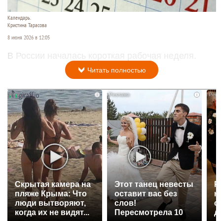
Календарь.
Кристина Тарасова
8 июня 2026 в 12:05
В России началась короткая рабочая неделя.
Читать полностью
i
i
Скрытая камера на
Этот танец невесты
Р
пляже Крыма: Что
оставит вас без
н
люди вытворяют,
слов!
с
когда их не видят...
Пересмотрела 10
д