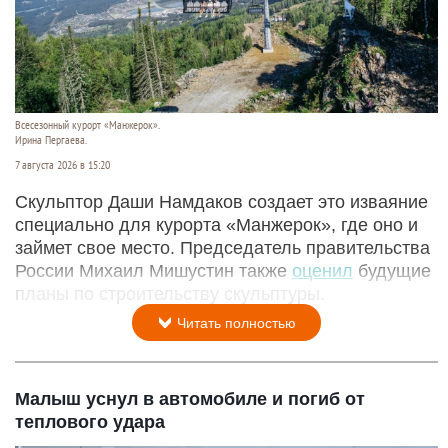
Всесезонный курорт «Манжерок».
Ирина Пергаева.
7 августа 2026 в 15:20
Скульптор Даши Намдаков создает это изваяние
специально для курорта «Манжерок», где оно и
займет свое место. Председатель правительства
России Михаил Мишустин также
оценил
будущие
планы по строительству скульптуры.
Читать полностью
Малыш уснул в автомобиле и погиб от
теплового удара