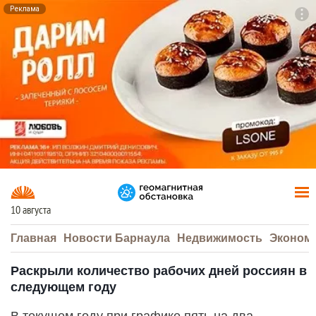
Реклама
To
F7
10 августа
Главная
Новости Барнаула
Недвижимость
Эконом
Раскрыли количество рабочих дней россиян в
следующем году
В текущем году при графике пять на два