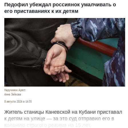
Педофил убеждал россиянок умалчивать о
его приставаниях к их детям
Наручники. Арест.
Анна Зайкова
8 августа 2026 в 16:35
Житель станицы Каневской на Кубани приставал
к детям на улице — за это суд отправил его в
колонию строгого режима на 15 лет.