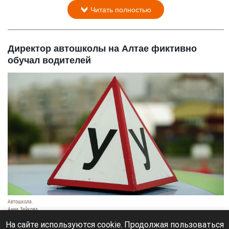
Читать полностью
Директор автошколы на Алтае фиктивно
обучал водителей
Автошкола.
Анна Зайкова
8 августа 2026 в 16:05
На сайте используются cookie. Продолжая пользоваться