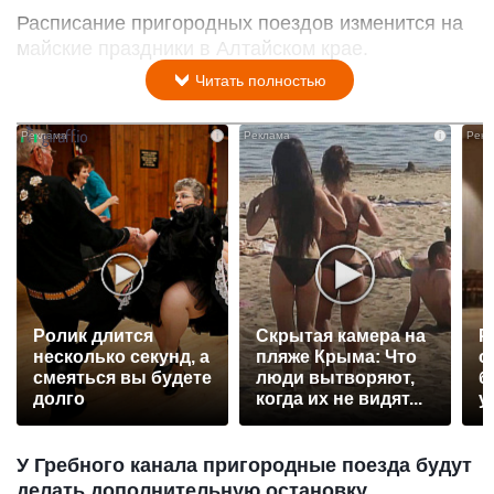
Расписание пригородных поездов изменится на
майские праздники в Алтайском крае.
Читать полностью
i
i
Ролик длится
Скрытая камера на
Р
несколько секунд, а
пляже Крыма: Что
с
смеяться вы будете
люди вытворяют,
б
долго
когда их не видят...
у
У Гребного канала пригородные поезда будут
делать дополнительную остановку