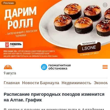
Реклама
To
F7
9 августа
Главная
Новости Барнаула
Недвижимость
Эконом
Расписание пригородных поездов изменится
на Алтае. График
В связи с плановым ремонтом пути в Алтайском