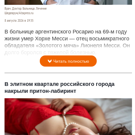
Врач. Доктор. Больница. Лечение
Шедеврум/Altapress.ru
8 августа 2026 в 19:35
В больнице аргентинского Росарио на 69-м году
жизни умер Хорхе Месси — отец восьмикратного
обладателя «Золотого мяча» Лионеля Месси. Он
долго боролся с тяжелой болезнью.
Читать полностью
В элитном квартале российского города
накрыли притон-лабиринт