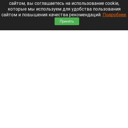
сайтом, вы соглашаетесь на использование cookie,
В Горно-Алтайске перед судом предстанет
которые мы используем для удобства пользования
руководитель одной из автошкол: по версии
сайтом и повышения качества рекомендаций.
Подробнее
.
следствия, он присвоил деньги,
Принять
воспользовавшись полномочиями.
Читать полностью
Ларисе Долиной хотят предложить высокую
должность в вузе