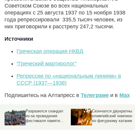
Советском Союзе во всех национальных
операциях с 25 августа 1937 по 15 ноября 1938
года репрессировали 335,5 тысяч человек, из
них приговорили к расстрелу 247,2 тысячи.
Источники
Греческая операция НКВД
"Греческий мартиролог"
Репрессии по «национальным линиям» в
СССР (1937—1938)
Подпишитесь на Алтапресс в
Телеграме
и в
Max
Разразился скандал
Скончался двукратный
из-за проведения
олимпийский чемпион
фестиваля памяти
по фигурному катанию
Михаила Евдокимова
«Земляки»