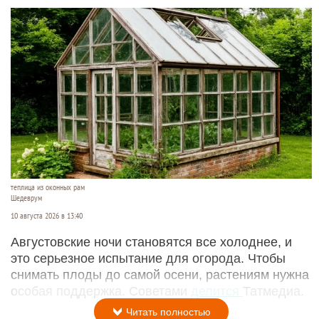
теплица из оконных рам
Шедеврум
10 августа 2026 в 13:40
Августовские ночи становятся все холоднее, и
это серьезное испытание для огорода. Чтобы
снимать плоды до самой осени, растениям нужна
особая поддержка. Советами
делится
Татмедиа.
Читать полностью