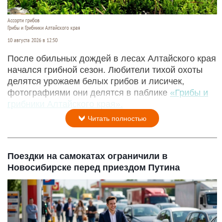
Ассорти грибов
Грибы и Грибники Алтайского края
10 августа 2026 в 12:50
После обильных дождей в лесах Алтайского края
начался грибной сезон. Любители тихой охоты
делятся урожаем белых грибов и лисичек,
фотографиями они делятся в паблике
«Грибы и
грибники Алтайского края».
Читать полностью
Поездки на самокатах ограничили в
Новосибирске перед приездом Путина