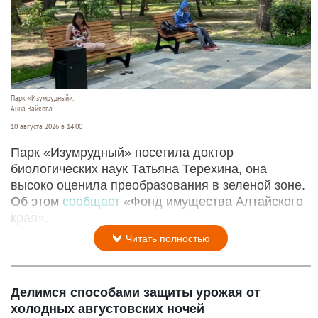
Парк «Изумрудный».
Анна Зайкова.
10 августа 2026 в 14:00
Парк «Изумрудный» посетила доктор
биологических наук Татьяна Терехина, она
высоко оценила преобразования в зеленой зоне.
Об этом
сообщает
«Фонд имущества Алтайского
края».
Читать полностью
Делимся способами защиты урожая от
холодных августовских ночей