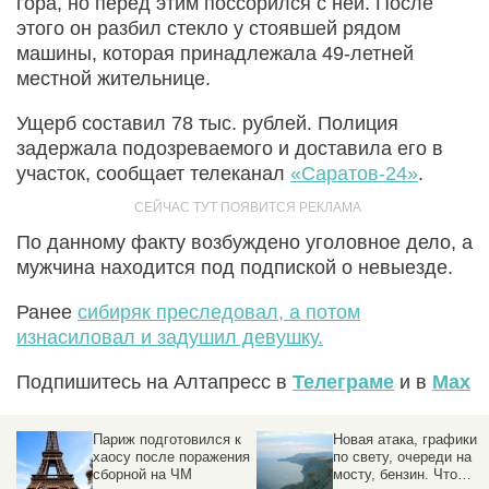
гора, но перед этим поссорился с ней. После
этого он разбил стекло у стоявшей рядом
машины, которая принадлежала 49-летней
местной жительнице.
Ущерб составил 78 тыс. рублей. Полиция
задержала подозреваемого и доставила его в
участок, сообщает телеканал
«Саратов-24»
.
По данному факту возбуждено уголовное дело, а
мужчина находится под подпиской о невыезде.
Ранее
сибиряк преследовал, а потом
изнасиловал и задушил девушку.
Подпишитесь на Алтапресс в
Телеграме
и в
Max
Париж подготовился к
Новая атака, графики
хаосу после поражения
по свету, очереди на
сборной на ЧМ
мосту, бензин. Что