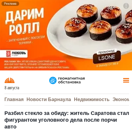
Реклама
To
F7
8 августа
Главная
Новости Барнаула
Недвижимость
Эконом
Разбил стекло за обиду: житель Саратова стал
фигурантом уголовного дела после порчи
авто