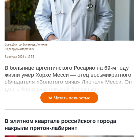
Врач. Доктор. Больница. Лечение
Шедеврум/Altapress.ru
8 августа 2026 в 19:35
В больнице аргентинского Росарио на 69-м году
жизни умер Хорхе Месси — отец восьмикратного
обладателя «Золотого мяча» Лионеля Месси. Он
долго боролся с тяжелой болезнью.
Читать полностью
В элитном квартале российского города
накрыли притон-лабиринт