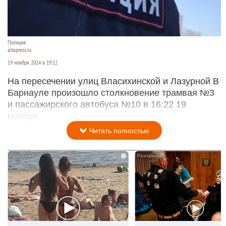
Полиция.
altapress.ru
19 ноября 2024 в 19:12
На пересечении улиц Власихинской и Лазурной В
Барнауле произошло столкновение трамвая №3
и пассажирского автобуса №10 в 16:22 19
ноября.
Читать полностью
i