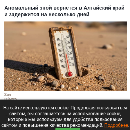
Аномальный зной вернется в Алтайский край
и задержится на несколько дней
Жара
Нейросети
8 августа 2026 в 18:05
На сайте используются cookie. Продолжая пользоваться
сайтом, вы соглашаетесь на использование cookie,
Синоптики предупреждают, что с 9 по 13 августа
которые мы используем для удобства пользования
Алтайский край местами накроет аномальный
сайтом и повышения качества рекомендаций.
Подробнее
.