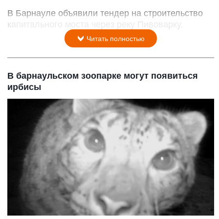
В Барнауле объявили тендер на строительство
капитального моста через реку Пивоварку.
Читать полностью
В барнаульском зоопарке могут появиться
ирбисы