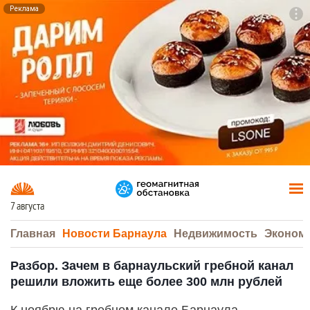
Реклама
To
F7
7 августа
Главная
Новости Барнаула
Недвижимость
Эконом
Разбор. Зачем в барнаульский гребной канал
решили вложить еще более 300 млн рублей
К ноябрю на гребном канале Барнаула