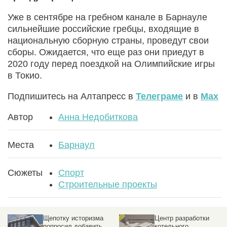
Уже в сентябре на гребном канале в Барнауле
сильнейшие российские гребцы, входящие в
национальную сборную страны, проведут свои
сборы. Ожидается, что еще раз они приедут в
2020 году перед поездкой на Олимпийские игры
в Токио.
Подпишитесь на Алтапресс в
Телеграме
и в
Max
Автор
Анна Недобиткова
Места
Барнаул
Сюжеты
Спорт
Строительные проекты
ма
Центр разработки
Что не так с гара
ть
котельного
чей проект отверг