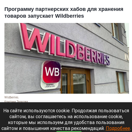
Программу партнерских хабов для хранения
товаров запускает Wildberries
Wildberries.
Кристина Тарасова
7 августа 2026 в 20:55
На сайте используются cookie. Продолжая пользоваться
сайтом, вы соглашаетесь на использование cookie,
Wildberries и Russ (RWB) начинает тестирование
которые мы используем для удобства пользования
новой программы для владельцев и арендаторов
сайтом и повышения качества рекомендаций.
Подробнее
.