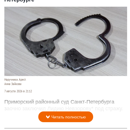
Наручники. Арест.
Анна Зайкова
7 августа 2026 в 21:12
Приморский районный суд Санкт-Петербурга
заочно заключил Лидию Невзорову* под стражу.
Читать полностью