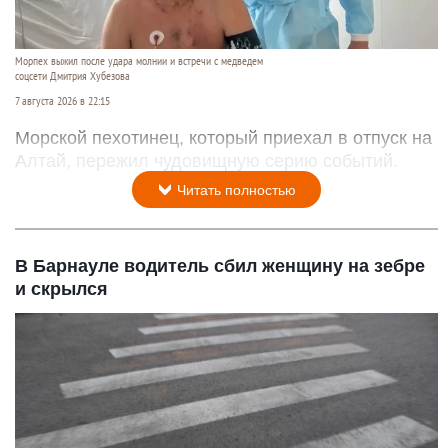
Морпех выжил после удара молнии и встречи с медведем
соцсети Дмитрия Хубезова
7 августа 2026 в 22:15
Морской пехотинец, который приехал в отпуск на
Алтай, пережил чудовищную серию событий.
Читать полностью
В Барнауле водитель сбил женщину на зебре
и скрылся