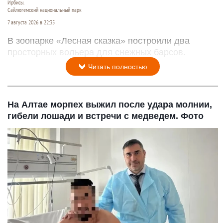
Ирбисы.
Сайлюгемский национальный парк
7 августа 2026 в 22:35
В зоопарке «Лесная сказка» построили два
просторных вольера для снежных барсов.
Читать полностью
На Алтае морпех выжил после удара молнии,
гибели лошади и встречи с медведем. Фото