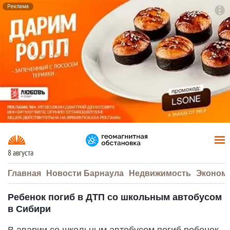
Реклама
To
F7
8 августа
Главная
Новости Барнаула
Недвижимость
Эконом
Ребенок погиб в ДТП со школьным автобусом
в Сибири
В аварии со школьным автобусом погиб ребенок