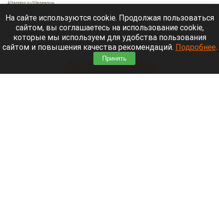
Altapress.ru/Шедеврум
8 августа 2026 в 12:05
На сайте используются cookie. Продолжая пользоваться
сайтом, вы соглашаетесь на использование cookie,
Барнаульский завод 3 августа попался на
которые мы используем для удобства пользования
подделке: вместо масла (72,5%) эксперты на
сайтом и повышения качества рекомендаций.
Подробнее
.
прилавке нашли фальсификат.
Принять
Читать полностью
Российские банки расширят перечень причин
для блокировки переводов