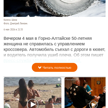
Колесо. Шина
Фото: Дмитрий Лямзин.
6 мая 2026 в 21:35
Вечером 4 мая в Горно-Алтайске 50-летняя
женщина не справилась с управлением
кроссовера. Автомобиль съехал с дороги в кювет,
и водитель получила ушиб плеча. Об этом пишет
пресс-служба МВД Республики Алтай.
Читать полностью
i