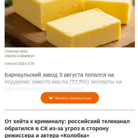
Сливочное масло.
Altapress.ru/Шедеврум
8 августа 2026 в 12:05
Барнаульский завод 3 августа попался на
подделке: вместо масла (72,5%) эксперты на
прилавке нашли фальсификат.
Читать полностью
От хейта к криминалу: российский телеканал
обратился в СК из-за угроз в сторону
режиссера и актера «Колобка»