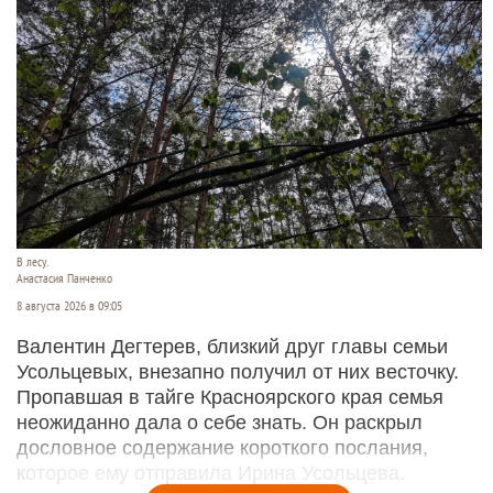
В лесу.
Анастасия Панченко
8 августа 2026 в 09:05
Валентин Дегтерев, близкий друг главы семьи
Усольцевых, внезапно получил от них весточку.
Пропавшая в тайге Красноярского края семья
неожиданно дала о себе знать. Он раскрыл
дословное содержание короткого послания,
которое ему отправила Ирина Усольцева.