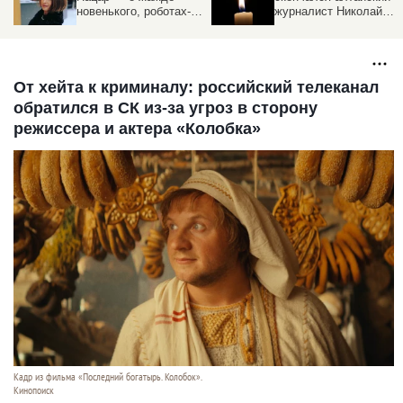
новенького, роботах-
журналист Николай
журналистах и бедах
Демин
алтайских СМИ
От хейта к криминалу: российский телеканал
обратился в СК из-за угроз в сторону
режиссера и актера «Колобка»
Кадр из фильма «Последний богатырь. Колобок».
Кинопоиск