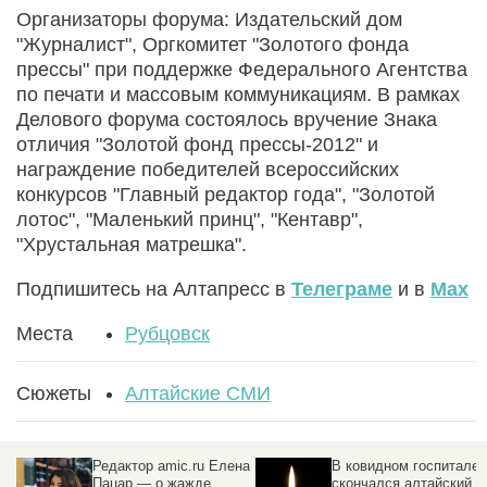
Организаторы форума: Издательский дом
"Журналист", Оргкомитет "Золотого фонда
прессы" при поддержке Федерального Агентства
по печати и массовым коммуникациям. В рамках
Делового форума состоялось вручение Знака
отличия "Золотой фонд прессы-2012" и
награждение победителей всероссийских
конкурсов "Главный редактор года", "Золотой
лотос", "Маленький принц", "Кентавр",
"Хрустальная матрешка".
Подпишитесь на Алтапресс в
Телеграме
и в
Max
Места
Рубцовск
Сюжеты
Алтайские СМИ
Редактор amic.ru Елена
В ковидном госпитале
Пацар — о жажде
скончался алтайский