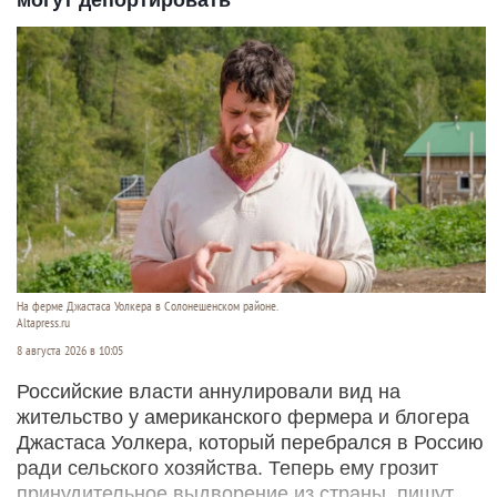
могут депортировать
На ферме Джастаса Уолкера в Солонешенском районе.
Altapress.ru
8 августа 2026 в 10:05
Российские власти аннулировали вид на
жительство у американского фермера и блогера
Джастаса Уолкера, который перебрался в Россию
ради сельского хозяйства. Теперь ему грозит
принудительное выдворение из страны, пишут