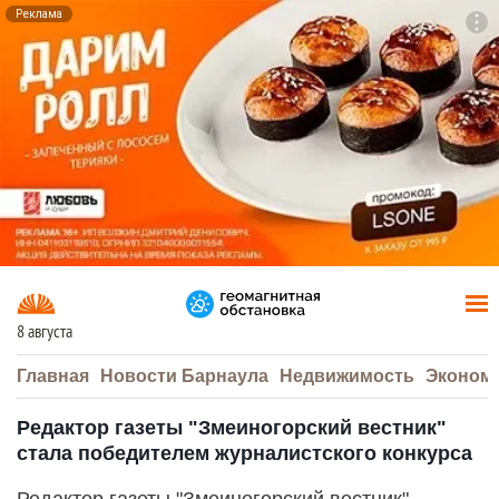
Реклама
To
F7
8 августа
Главная
Новости Барнаула
Недвижимость
Эконом
Редактор газеты "Змеиногорский вестник"
стала победителем журналистского конкурса
Редактор газеты "Змеиногорский вестник"