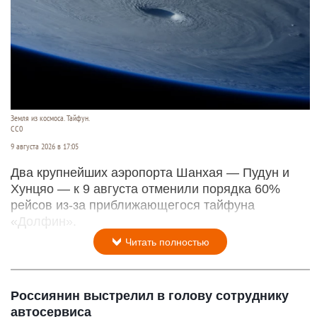
Земля из космоса. Тайфун.
СС0
9 августа 2026 в 17:05
Два крупнейших аэропорта Шанхая — Пудун и
Хунцяо — к 9 августа отменили порядка 60%
рейсов из-за приближающегося тайфуна
«Долфин».
Читать полностью
Россиянин выстрелил в голову сотруднику
автосервиса