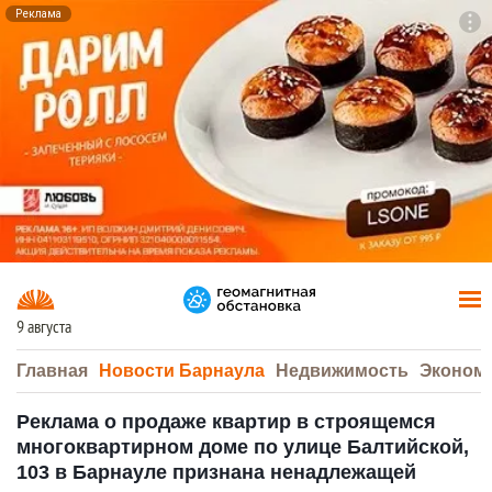
Реклама
To
F7
9 августа
Главная
Новости Барнаула
Недвижимость
Эконом
Реклама о продаже квартир в строящемся
многоквартирном доме по улице Балтийской,
103 в Барнауле признана ненадлежащей