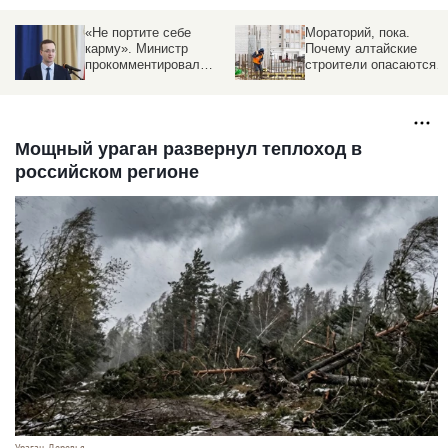
о
«Не портите себе
Мораторий, пока.
карму». Министр
Почему алтайские
прокомментировал
строители опасаются
ситуацию в
приемщиков квартир с
строительстве на
лупой
Алтае
Мощный ураган развернул теплоход в
российском регионе
Ураган. Деревья