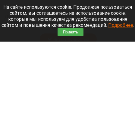
9 августа 2026 в 15:35
На сайте используются cookie. Продолжая пользоваться
сайтом, вы соглашаетесь на использование cookie,
Диджей из России Дмитрий — выступает под
которые мы используем для удобства пользования
псевдонимом DJ FЫRРИN — пропал в Таиланде
сайтом и повышения качества рекомендаций.
Подробнее
.
после возникновения проблем с документами.
Принять
Читать полностью
Невероятный закат на Телецком озере снял
инспектор Алтайского заповедника. Фото