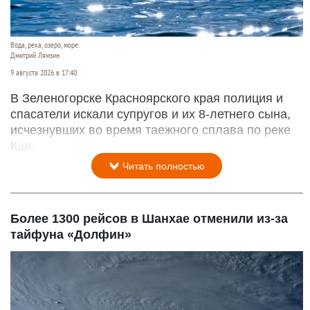
Вода, река, озеро, море.
Дмитрий Лямзин
9 августа 2026 в 17:40
В Зеленогорске Красноярского края полиция и
спасатели искали супругов и их 8-летнего сына,
исчезнувших во время таежного сплава по реке
Кан.
Читать полностью
Более 1300 рейсов в Шанхае отменили из-за
тайфуна «Долфин»