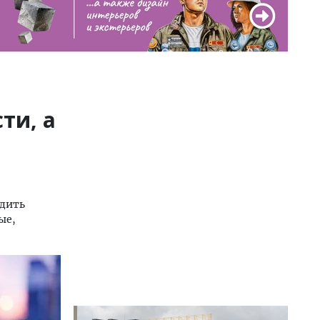
ти, а
одить
ые,