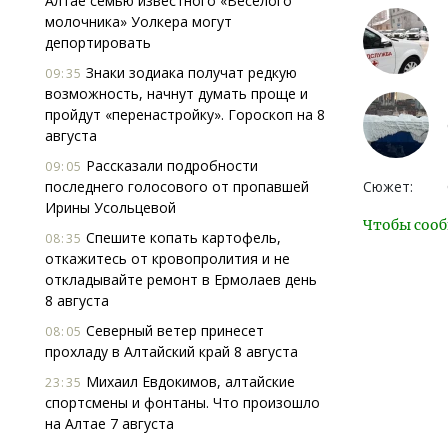
Алтае семью известного «Веселого
молочника» Уолкера могут
депортировать
Знаки зодиака получат редкую
09:35
возможность, начнут думать проще и
пройдут «перенастройку». Гороскоп на 8
августа
Рассказали подробности
09:05
последнего голосового от пропавшей
Сюжет:
Ирины Усольцевой
Чтобы сооб
Спешите копать картофель,
08:35
откажитесь от кровопролития и не
откладывайте ремонт в Ермолаев день
8 августа
Северный ветер принесет
08:05
прохладу в Алтайский край 8 августа
Михаил Евдокимов, алтайские
23:35
спортсмены и фонтаны. Что произошло
на Алтае 7 августа