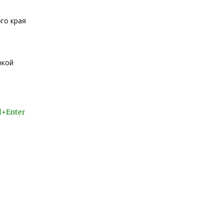
го края
ркой
l+Enter