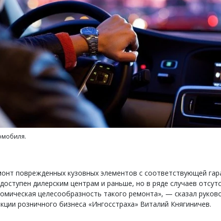
тектурный код начинается с
Ищем новые берега. Ген
ли. Мощение крупноформатными
«Жилищной инициативы»
тами становится новым
Гатилов — о том, как де
ндартом благоустройства
оставаться на плаву, ког
штормит
ОИТЕЛЬСТВО
омобиля.
СТРОИТЕЛЬСТВО
монт поврежденных кузовных элементов с соответствующей гар
доступен дилерским центрам и раньше, но в ряде случаев отсут
омическая целесообразность такого ремонта», — сказал руков
кции розничного бизнеса «Ингосстраха» Виталий Княгиничев.