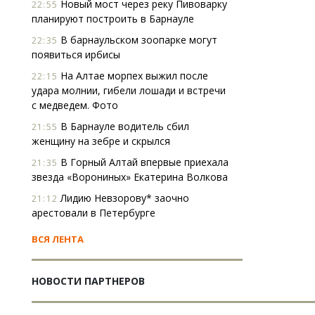
Новый мост через реку Пивоварку
22:55
планируют построить в Барнауле
В барнаульском зоопарке могут
22:35
появиться ирбисы
На Алтае морпех выжил после
22:15
удара молнии, гибели лошади и встречи
с медведем. Фото
В Барнауле водитель сбил
21:55
женщину на зебре и скрылся
В Горный Алтай впервые приехала
21:35
звезда «Ворониных» Екатерина Волкова
Лидию Невзорову* заочно
21:12
арестовали в Петербурге
ВСЯ ЛЕНТА
НОВОСТИ ПАРТНЕРОВ