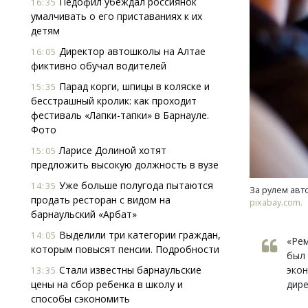
Педофил убеждал россиянок
16:35
умалчивать о его приставаниях к их
детям
Директор автошколы на Алтае
16:05
фиктивно обучал водителей
Парад корги, шпицы в коляске и
15:35
бесстрашный кролик: как проходит
фестиваль «Лапки-тапки» в Барнауле.
Смелость архитектурных идей.
Архи
Фото
Генеральный директор компании
зем
ЗИАС — об эстетике городов,
пли
Ларисе Долиной хотят
15:05
трендах в фасадах и развитии рынка
ста
предложить высокую должность в вузе
СТРОИТЕЛЬСТВО
СТР
Уже больше полугода пытаются
14:35
За рулем авт
продать ресторан с видом на
pixabay.com.
барнаульский «Арбат»
Выделили три категории граждан,
14:05
«Ре
которым повысят пенсии. Подробности
был 
Стали известны барнаульские
экон
13:35
цены на сбор ребенка в школу и
дире
способы сэкономить