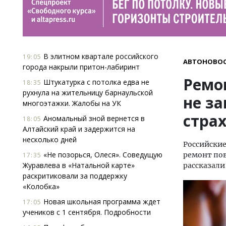
В элитном квартале российского
19:05
АВТОНОВО
города накрыли притон-лабиринт
Ремо
Штукатурка с потолка едва не
18:35
рухнула на жительницу барнаульской
не за
многоэтажки. Жалобы на УК
стра
Аномальный зной вернется в
18:05
Алтайский край и задержится на
несколько дней
Российские
«Не позорься, Олеся». Соведущую
ремонт пов
17:35
Журавлева в «Натальной карте»
рассказали
раскритиковали за поддержку
«Колобка»
Новая школьная программа ждет
17:05
учеников с 1 сентября. Подробности