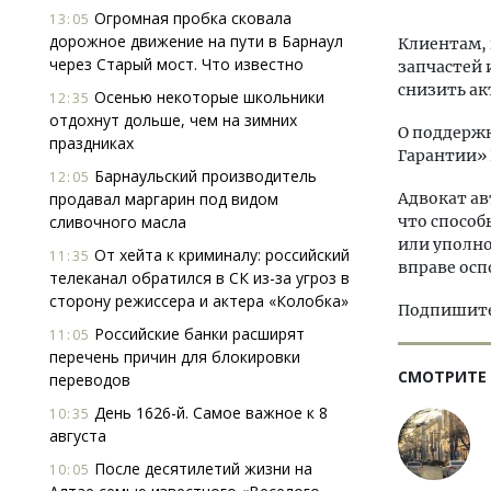
Огромная пробка сковала
13:05
дорожное движение на пути в Барнаул
Клиентам, 
через Старый мост. Что известно
запчастей 
снизить ак
Осенью некоторые школьники
12:35
отдохнут дольше, чем на зимних
О поддерж
праздниках
Гарантии» 
Барнаульский производитель
12:05
продавал маргарин под видом
Адвокат ав
сливочного масла
что способ
или уполн
От хейта к криминалу: российский
11:35
вправе осп
телеканал обратился в СК из-за угроз в
сторону режиссера и актера «Колобка»
Подпишитес
Российские банки расширят
11:05
перечень причин для блокировки
СМОТРИТЕ
переводов
День 1626-й. Самое важное к 8
10:35
августа
После десятилетий жизни на
10:05