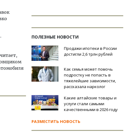
авок
зко
ПОЛЕЗНЫЕ НОВОСТИ
-
Продажи ипотеки в России
достигли 2,6 трлн рублей
читает,
аховщиком
втомобиля
Как семья может помочь
подростку не попасть в
тяжелейшие зависимости,
рассказала нарколог
Какие алтайские товары и
услуги стали самыми
качественными в 2026 году
РАЗМЕСТИТЬ НОВОСТЬ