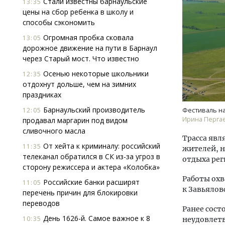
Стали известны барнаульские
13:35
цены на сбор ребенка в школу и
способы сэкономить
Огромная пробка сковала
13:05
дорожное движение на пути в Барнаул
через Старый мост. Что известно
Осенью некоторые школьники
12:35
отдохнут дольше, чем на зимних
Архи
праздниках
зем
пли
Барнаульский производитель
12:05
Фестиваль на
ста
Ирина Перга
продавал маргарин под видом
сливочного масла
СТР
Трасса явл
От хейта к криминалу: российский
11:35
жителей, 
телеканал обратился в СК из-за угроз в
отдыха рег
сторону режиссера и актера «Колобка»
Работы охв
Российские банки расширят
11:05
к Завьялов
перечень причин для блокировки
переводов
Ранее сост
День 1626-й. Самое важное к 8
10:35
неудовлет