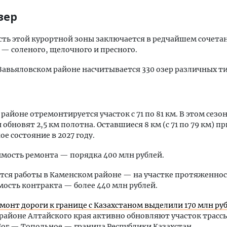
зер
ть этой курортной зоны заключается в редчайшем сочета
 — соленого, щелочного и пресного.
 Завьяловском районе насчитывается 330 озер различных т
 районе отремонтируется участок с 71 по 81 км. В этом сезо
обновят 2,5 км полотна. Оставшиеся 8 км (с 71 по 79 км) пр
е состояние в 2027 году.
мость ремонта — порядка 400 млн рублей.
тся работы в Каменском районе — на участке протяженно
имость контракта — более 440 млн рублей.
емонт дороги к границе с Казахстаном выделили 170 млн ру
районе Алтайского края активно обновляют участок трасс
ог — Топольное — граница Республики Казахстан.