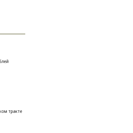
блей
ком тракте