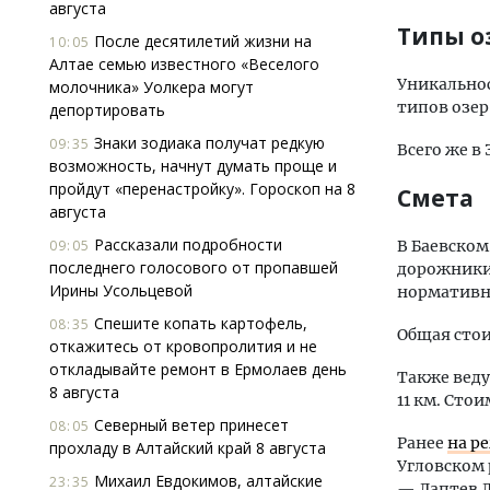
августа
Типы о
После десятилетий жизни на
10:05
Алтае семью известного «Веселого
Уникальнос
молочника» Уолкера могут
типов озер
депортировать
Знаки зодиака получат редкую
09:35
Всего же в
возможность, начнут думать проще и
пройдут «перенастройку». Гороскоп на 8
Смета
августа
Рассказали подробности
09:05
В Баевском
последнего голосового от пропавшей
дорожники 
Ирины Усольцевой
нормативно
Спешите копать картофель,
08:35
Общая стои
откажитесь от кровопролития и не
откладывайте ремонт в Ермолаев день
Также веду
8 августа
11 км. Сто
Северный ветер принесет
08:05
Ранее
на р
прохладу в Алтайский край 8 августа
Угловском 
Михаил Евдокимов, алтайские
23:35
— Лаптев Л