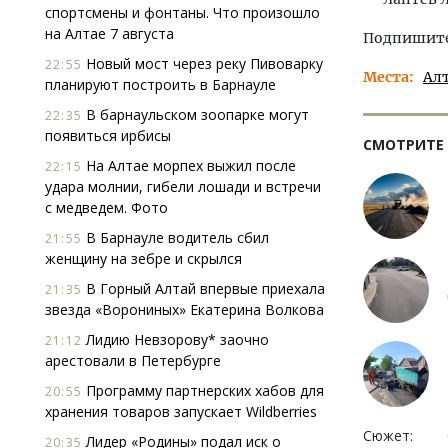
спортсмены и фонтаны. Что произошло
на Алтае 7 августа
Подпишитес
Новый мост через реку Пивоварку
22:55
Места
Ал
планируют построить в Барнауле
В барнаульском зоопарке могут
22:35
появиться ирбисы
СМОТРИТЕ
На Алтае морпех выжил после
22:15
удара молнии, гибели лошади и встречи
с медведем. Фото
В Барнауле водитель сбил
21:55
женщину на зебре и скрылся
В Горный Алтай впервые приехала
21:35
звезда «Ворониных» Екатерина Волкова
Лидию Невзорову* заочно
21:12
арестовали в Петербурге
Программу партнерских хабов для
20:55
хранения товаров запускает Wildberries
Сюжет:
Лидер «Родины» подал иск о
20:35