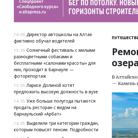
Директор автошколы на Алтае
16:05
ПУТЕШЕСТВ
фиктивно обучал водителей
Ремо
Солнечный фестиваль с милыми
15:35
разноцветными собаками и
озер
бесплатными «салонами красоты» для
них, проходит в Барнауле —
фоторепортаж
В Алтайско
— Камень‑н
Ларисе Долиной хотят
15:05
предложить высокую должность в вузе
Уже больше полугода пытаются
14:35
продать ресторан с видом на
барнаульский «Арбат»
Выделили три категории граждан,
14:05
которым повысят пенсии. Подробности