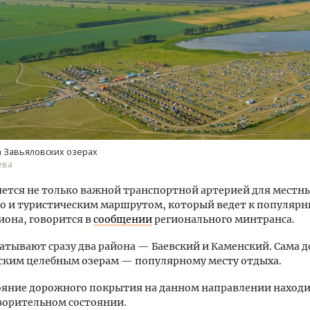
тектурный код начинается с
Ищем новые берега. Ген
ли. Мощение крупноформатными
«Жилищной инициативы»
тами становится новым
Гатилов — о том, как де
 Завьяловских озерах
ндартом благоустройства
оставаться на плаву, ког
ева
штормит
ОИТЕЛЬСТВО
яется не только важной транспортной артерией для местн
СТРОИТЕЛЬСТВО
но и туристическим маршрутом, который ведет к популяр
иона, говорится в
сообщении
регионального минтранса.
атывают сразу два района — Баевский и Каменский. Сама д
ским целебным озерам — популярному месту отдыха.
ояние дорожного покрытия на данном направлении находи
ворительном состоянии.