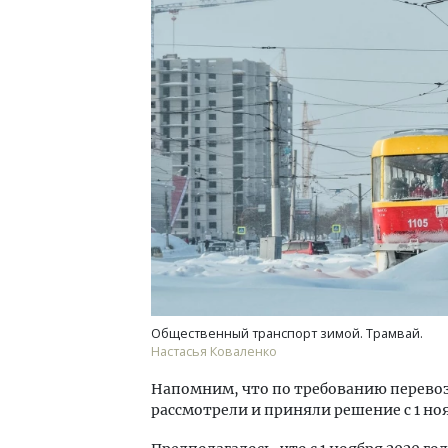
Смелость архитектурных идей.
Архи
Генеральный директор компании
зем
ЗИАС — об эстетике городов,
пли
трендах в фасадах и развитии рынка
ста
СТРОИТЕЛЬСТВО
СТР
Общественный транспорт зимой. Трамвай.
Настасья Коваленко
Напомним, что по требованию перевоз
рассмотрели и приняли решение с 1 но