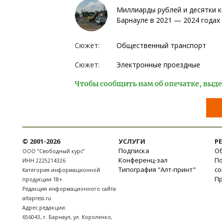
Миллиарды рублей и десятки к
Барнауле в 2021 — 2024 годах
Сюжет:
Общественный транспорт
Сюжет:
Электронные проездные
Чтобы сообщить нам об опечатке, выде
© 2001-2026
УСЛУГИ
Р
Подписка
Об
ООО “Свободный курс”
Конференц-зал
П
ИНН 2225214326
Типография "Алт-принт"
с
Категория информационной
П
продукции 18+
Редакция информационного сайта
altapress.ru
Адрес редакции:
656043
,
г. Барнаул
,
ул. Короленко,