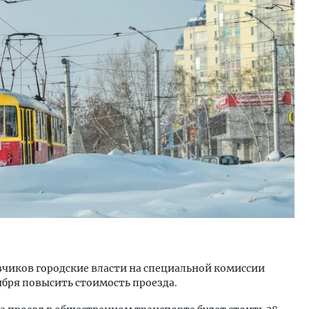
тектурный код начинается с
Ищем новые берега. Ген
ли. Мощение крупноформатными
«Жилищной инициативы»
тами становится новым
Гатилов — о том, как де
ндартом благоустройства
оставаться на плаву, ког
штормит
ОИТЕЛЬСТВО
СТРОИТЕЛЬСТВО
чиков городские власти на специальной комиссии
ября повысить стоимость проезда.