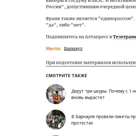
выборы в Госдуму и АКЗС. И негативн
Россия", допустившим очередной ценов
Франк также является "единороссом". 
"да", либо "нет".
Подпишитесь на Алтапресс в
Телеграм
Места
Барнаул
При подготовке материалов использую
СМОТРИТЕ ТАКЖЕ
Дерут три шкуры. Почему с 1 
вновь вырастет
В Барнауле провели пикеты пр
протестах