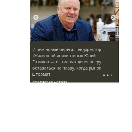
директор
Смелость архитектурных идей.
Арх
 Юрий
Генеральный директор компании
зем
велоперу
ЗИАС — об эстетике городов,
пли
да рынок
трендах в фасадах и развитии рынка
ста
СТРОИТЕЛЬСТВО
СТ