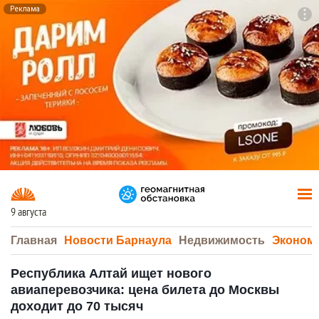
Реклама
To
F7
9 августа
Главная
Новости Барнаула
Недвижимость
Эконом
Республика Алтай ищет нового
авиаперевозчика: цена билета до Москвы
доходит до 70 тысяч