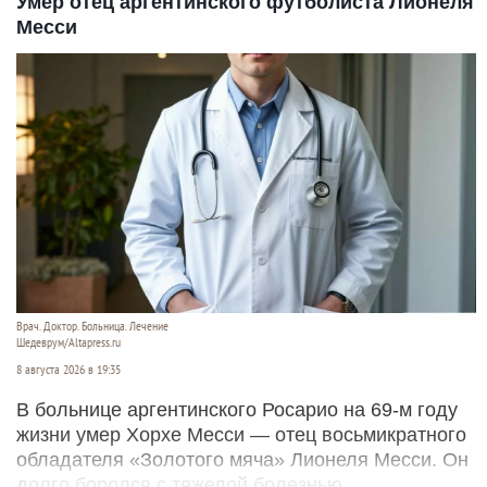
Умер отец аргентинского футболиста Лионеля
Месси
Врач. Доктор. Больница. Лечение
Шедеврум/Altapress.ru
8 августа 2026 в 19:35
В больнице аргентинского Росарио на 69-м году
жизни умер Хорхе Месси — отец восьмикратного
обладателя «Золотого мяча» Лионеля Месси. Он
долго боролся с тяжелой болезнью.