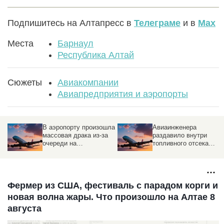
Подпишитесь на Алтапресс в
Телеграме
и в
Max
Места
Барнаул
Республика Алтай
Сюжеты
Авиакомпании
Авиапредприятия и аэропорты
В аэропорту произошла
Авиаинженера
массовая драка из-за
раздавило внутри
очереди на
топливного отсека
регистрацию
пассажирского Boeing
Фермер из США, фестиваль с парадом корги и
новая волна жары. Что произошло на Алтае 8
августа