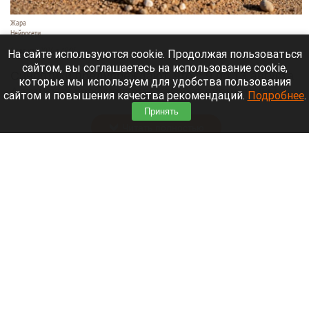
Жара
Нейросети
8 августа 2026 в 18:05
На сайте используются cookie. Продолжая пользоваться
сайтом, вы соглашаетесь на использование cookie,
Синоптики предупреждают, что с 9 по 13 августа
которые мы используем для удобства пользования
Алтайский край местами накроет аномальный
сайтом и повышения качества рекомендаций.
Подробнее
.
зной.
Принять
Читать полностью
Штукатурка с потолка едва не рухнула на
жительницу барнаульской многоэтажки.
Жалобы на УК