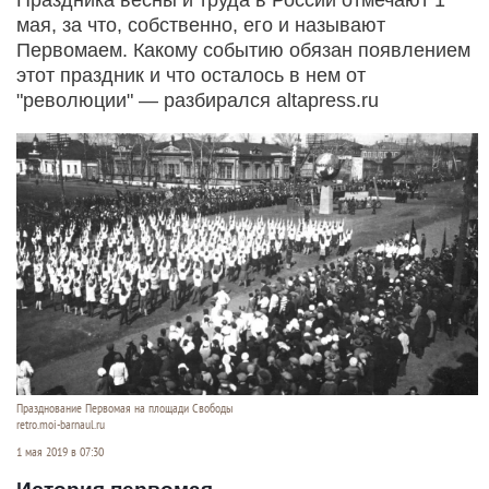
мая, за что, собственно, его и называют
Первомаем. Какому событию обязан появлением
этот праздник и что осталось в нем от
"революции" — разбирался altapress.ru
Празднование Первомая на площади Свободы
retro.moi-barnaul.ru
1 мая 2019 в 07:30