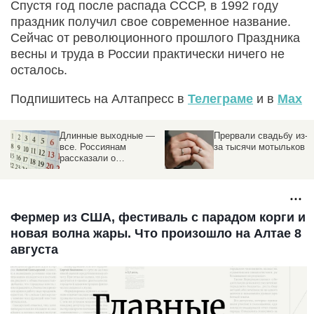
Спустя год после распада СССР, в 1992 году
праздник получил свое современное название.
Сейчас от революционного прошлого Праздника
весны и труда в России практически ничего не
осталось.
Подпишитесь на Алтапресс в
Телеграме
и в
Max
Длинные выходные —
Прервали свадьбу из-
все. Россиянам
за тысячи мотыльков
рассказали о
производственном
календаре
а
Фермер из США, фестиваль с парадом корги и
новая волна жары. Что произошло на Алтае 8
августа