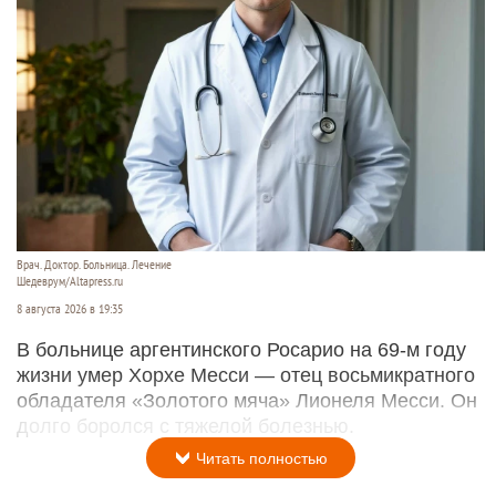
Врач. Доктор. Больница. Лечение
Шедеврум/Altapress.ru
8 августа 2026 в 19:35
В больнице аргентинского Росарио на 69-м году
жизни умер Хорхе Месси — отец восьмикратного
обладателя «Золотого мяча» Лионеля Месси. Он
долго боролся с тяжелой болезнью.
Читать полностью