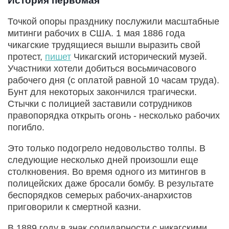
История первомая
Точкой опоры празднику послужили масштабные
митинги рабочих в США. 1 мая 1886 года
чикагские трудящиеся вышли выразить свой
протест,
пишет
Чикагский исторический музей.
Участники хотели добиться восьмичасового
рабочего дня (с оплатой равной 10 часам труда).
Бунт для некоторых закончился трагически.
Стычки с полицией заставили сотрудников
правопорядка открыть огонь - несколько рабочих
погибло.
Это только подогрело недовольство толпы. В
следующие несколько дней произошли еще
столкновения. Во время одного из митингов в
полицейских даже бросали бомбу. В результате
беспорядков семерых рабочих-анархистов
приговорили к смертной казни.
В 1889 году в знак солидарности с чикагскими