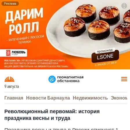
Реклама
To
F7
9 августа
Главная
Новости Барнаула
Недвижимость
Эконом
Революционный первомай: история
праздника весны и труда
Праздника весны и труда в России отмечают 1