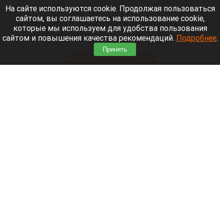
8 августа 2026 в 18:05
На сайте используются cookie. Продолжая пользоваться
сайтом, вы соглашаетесь на использование cookie,
Синоптики предупреждают, что с 9 по 13 августа
которые мы используем для удобства пользования
Алтайский край местами накроет аномальный
сайтом и повышения качества рекомендаций.
Подробнее
.
зной.
Принять
Читать полностью
Штукатурка с потолка едва не рухнула на
жительницу барнаульской многоэтажки.
Жалобы на УК