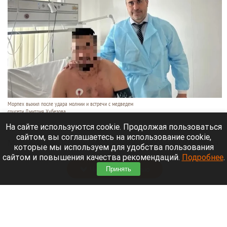
Морпех выжил после удара молнии и встречи с медведем
соцсети Дмитрия Хубезова
7 августа 2026 в 22:15
На сайте используются cookie. Продолжая пользоваться
сайтом, вы соглашаетесь на использование cookie,
Морской пехотинец, который приехал в отпуск на
которые мы используем для удобства пользования
Алтай, пережил чудовищную серию событий.
сайтом и повышения качества рекомендаций.
Подробнее
.
Читать полностью
Принять
В Барнауле водитель сбил женщину на зебре
и скрылся