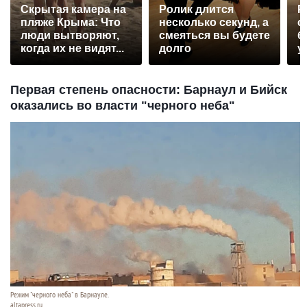
Скрытая камера на
Ролик длится
Р
пляже Крыма: Что
несколько секунд, а
с
люди вытворяют,
смеяться вы будете
б
когда их не видят...
долго
у
Первая степень опасности: Барнаул и Бийск
оказались во власти "черного неба"
Режим "черного неба" в Барнауле.
altapress.ru