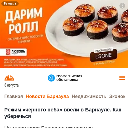
Реклама
To
F7
8 августа
Главная
Новости Барнаула
Недвижимость
Эконом
Режим «черного неба» ввели в Барнауле. Как
уберечься
На территории Барнаула ожидаются