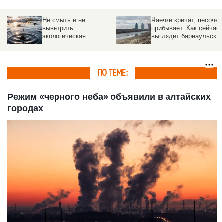
Не смыть и не
Чаечки кричат, песочек
выветрить:
прибывает. Как сейчас
.
экологическая
выглядит барнаульски
катастрофа в Туапсе —
«Ковш», который могут
нефтяной дождь
засыпать
покрыл город черной
слизью
ПО ТЕМЕ:
Режим «черного неба» объявили в алтайских
городах