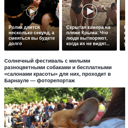
Ролик длится
Скрытая камера на
Р
несколько секунд, а
пляже Крыма: Что
с
смеяться вы будете
люди вытворяют,
б
долго
когда их не видят...
у
Солнечный фестиваль с милыми
разноцветными собаками и бесплатными
«салонами красоты» для них, проходит в
Барнауле — фоторепортаж