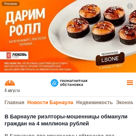
Реклама
To
F7
8 августа
Главная
Новости Барнаула
Недвижимость
Эконом
В Барнауле риэлторы-мошенницы обманули
граждан на 4 миллиона рублей
В Барнауле две мошенницы обманули два