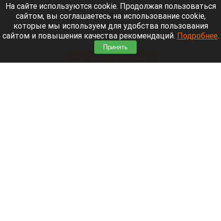
Нейросети
На сайте используются cookie. Продолжая пользоваться
сайтом, вы соглашаетесь на использование cookie,
8 августа 2026 в 13:05
которые мы используем для удобства пользования
По данным 2GIS в самом городе сильных пробок
сайтом и повышения качества рекомендаций.
Подробнее
.
нет, но на въезде в город машины стоят.
Принять
Читать полностью
Уже больше полугода пытаются продать
ресторан с видом на барнаульский «Арбат»