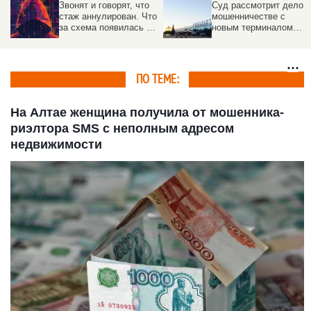
Звонят и говорят, что
Суд рассмотрит дело о
стаж аннулирован. Что
мошенничестве с
за схема появилась в
новым терминалом
России
барнаульского
аэропорта
ПО ТЕМЕ:
На Алтае женщина получила от мошенника-
риэлтора SMS с неполным адресом
недвижимости