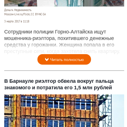
Деньги. Недвижимость.
Moscow-Live.ru/Flickr, CC BY-NC-SA
3 марта 2017 в 11:18
Сотрудники полиции Горно-Алтайска ищут
мошенника-риэлтора, похитившего денежные
средства у горожанки. Женщина попала в его
преступные сети, когда захотела снять квартиру.
Читать полностью
В Барнауле риэлтор обвела вокруг пальца
знакомого и потратила его 1,5 млн рублей