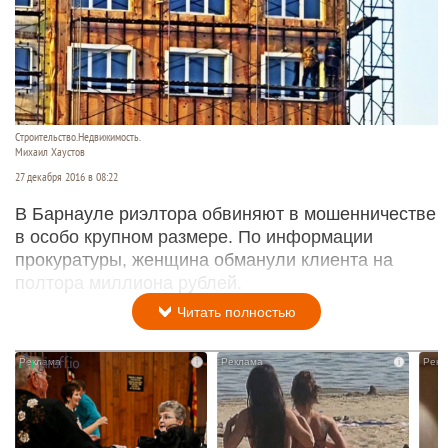
Строительство.Недвижимость.
Михаил Хаустов
27 декабря 2016 в 08:22
В Барнауле риэлтора обвиняют в мошенничестве
в особо крупном размере. По информации
прокуратуры, женщина обманули клиента на
полтора миллиона рублей.
Читать полностью
i
i