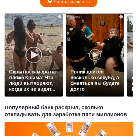
Читать полностью
i
i
Скрытая камера на
Ролик длится
Э
пляже Крыма: Что
несколько секунд, а
о
люди вытворяют,
смеяться вы будете
с
когда их не видят...
долго
П
р
Популярный банк раскрыл, сколько
откладывать для заработка пяти миллионов