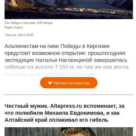
Пик Победы в Киргизии, 7439 метров
Яндекс Карты
7 августа 2026 в 09:45
Альпинистам на пике Победы в Киргизии
предстоит возможное открытие: прошлогодняя
экспедиция Натальи Наговициной завершилась
гибелью на высоте 7 150 м, но там же она могла
оставить свое последнее послание.
Читать полностью
Честный мужик. Altapress.ru вспоминает, за
что полюбили Михаила Евдокимова, и как
Алтайский край оплакивал его гибель