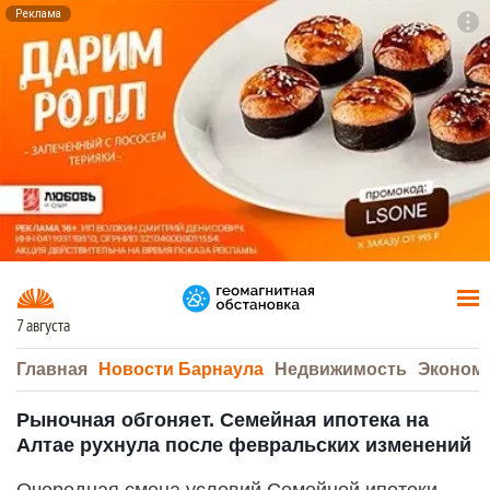
Реклама
To
F7
7 августа
Главная
Новости Барнаула
Недвижимость
Эконом
Рыночная обгоняет. Семейная ипотека на
Алтае рухнула после февральских изменений
Очередная смена условий Семейной ипотеки