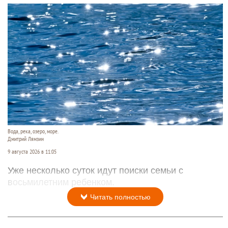
Вода, река, озеро, море.
Дмитрий Лямзин
9 августа 2026 в 11:05
Уже несколько суток идут поиски семьи с
восьмилетним ребенком.
Читать полностью