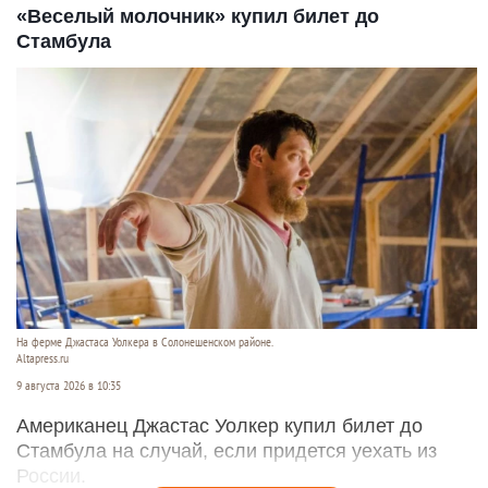
«Веселый молочник» купил билет до
Стамбула
На ферме Джастаса Уолкера в Солонешенском районе.
Altapress.ru
9 августа 2026 в 10:35
Американец Джастас Уолкер купил билет до
Стамбула на случай, если придется уехать из
России.