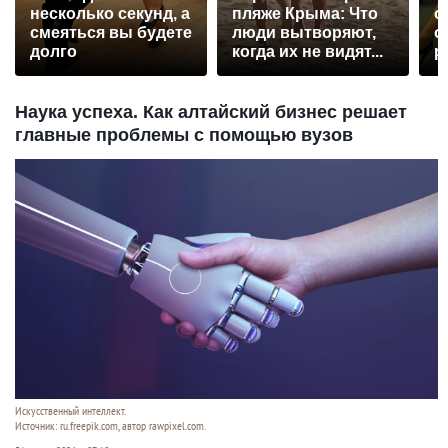
несколько секунд, а
пляже Крыма: Что
о
смеяться вы будете
люди вытворяют,
о
долго
когда их не видят...
р
Наука успеха. Как алтайский бизнес решает
главные проблемы с помощью вузов
Искусственный интеллект.
Источник: ru.freepik.com, автор rawpixel.com.