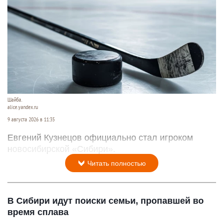
Шайба.
alice.yandex.ru
9 августа 2026 в 11:35
Евгений Кузнецов официально стал игроком
новосибирской «Сибири».
Читать полностью
В Сибири идут поиски семьи, пропавшей во
время сплава