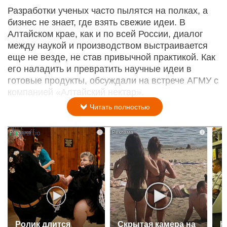
Разработки ученых часто пылятся на полках, а
бизнес не знает, где взять свежие идеи. В
Алтайском крае, как и по всей России, диалог
между наукой и производством выстраивается
еще не везде, не став привычной практикой. Как
его наладить и превратить научные идеи в
готовые продукты, обсуждали на встрече АГМУ с
компанией «Алтайский нектар».
Читать полностью
i
i
Ролик длится
Скрытая камера на
К