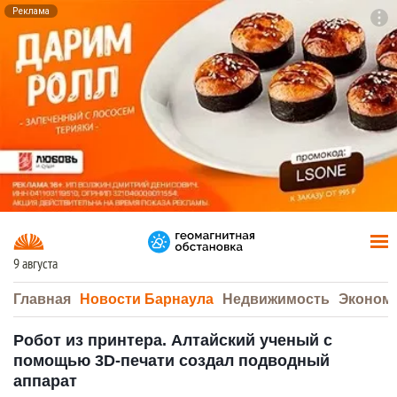
Реклама
To
F7
9 августа
Главная
Новости Барнаула
Недвижимость
Эконом
Робот из принтера. Алтайский ученый с
помощью 3D-печати создал подводный
аппарат