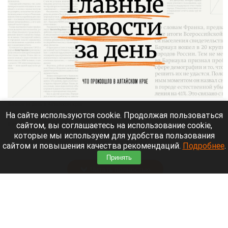
Главное за день в Алтайском крае.
altapress.ru.
На сайте используются cookie. Продолжая пользоваться
сайтом, вы соглашаетесь на использование cookie,
8 августа 2026 в 20:05
которые мы используем для удобства пользования
Altapress.ru
вспоминает о важных событиях,
сайтом и повышения качества рекомендаций.
Подробнее
.
которые произошли в Алтайском крае 8 августа.
Принять
Читать полностью
Умер отец аргентинского футболиста Лионеля
Месси