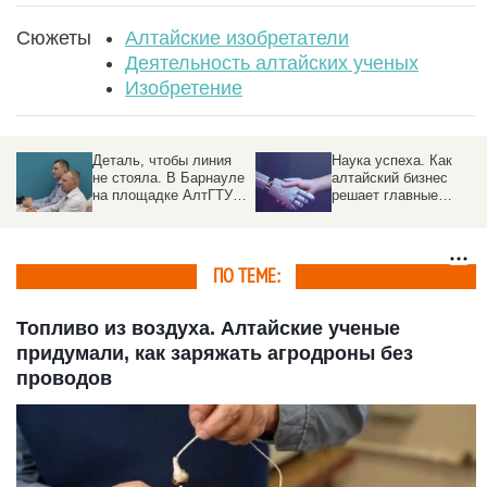
Сюжеты
Алтайские изобретатели
Деятельность алтайских ученых
Изобретение
Наука успеха. Как
Ассистент с дипломом
е
алтайский бизнес
Нейросеть сдала
решает главные
экзамен по
проблемы с помощью
пульмонологии и что
вузов
это меняет в медицине
ПО ТЕМЕ:
Топливо из воздуха. Алтайские ученые
придумали, как заряжать агродроны без
проводов