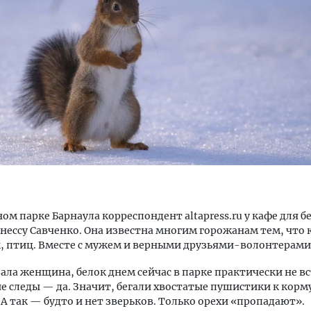
уровневые номера и вид на горы.
Смелость архитектурных 
м будет новый апарт-отель
Генеральный директор к
кур» в Белокурихе
ЗИАС — об эстетике горо
трендах в фасадах и разв
А И КВАРТИРЫ
СТРОИТЕЛЬСТВО
ом парке Барнаула корреспондент altapress.ru у кафе для б
нессу Савченко. Она известна многим горожанам тем, что
к, птиц. Вместе с мужем и верными друзьями-волонтерами
зала женщина, белок днем сейчас в парке практически не в
е следы — да. Значит, бегали хвостатые пушистики к кор
А так — будто и нет зверьков. Только орехи «пропадают».