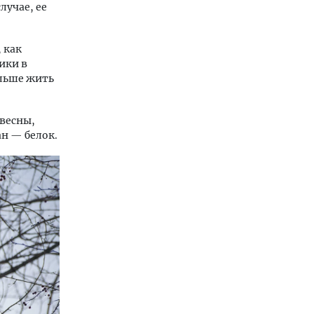
лучае, ее
 как
ики в
альше жить
 весны,
н — белок.