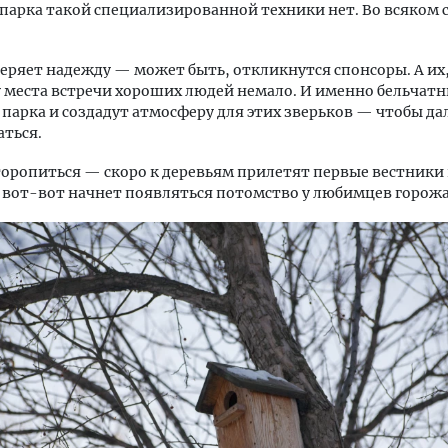
 парка такой специализированной техники нет. Во всяком с
теряет надежду — может быть, откликнутся спонсоры. А их,
у места встречи хороших людей немало. И именно бельчатн
 парка и создадут атмосферу для этих зверьков — чтобы д
ться.
оропиться — скоро к деревьям прилетят первые вестники
 вот-вот начнет появляться потомство у любимцев горожа