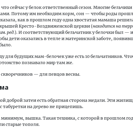
, что сейчас у белок ответственный сезон. Многие бельчихи
ами. Потому им необходим корм, сон — чтобы роды прошл
сказала, как в прошлом году одна хвостатая мамаша решил
 крышей Кресто-Воздвиженской церкви (
находится на тер
м. ред.
). И соответствующий бельчатник у белочки был — 
обы дети оказались в тепле и материнской заботе, появив
 было.
оду для будущих мам-белочек уже есть 10 бельчатников. Чт
потомство познавало мир там же.
0 скворечников — для певцов весны.
ема
той доброй затеи есть обратная сторона медали. Эти жилищ
 с табуретки на дерево не прицепишь.
 минимум, вышка. Такая техника, с которой в прошлом го
и старые тополя.