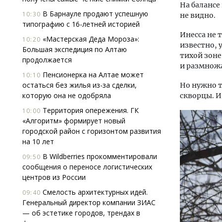
На балансе
В Барнауле продают успешную
10:30
не видно.
типографию с 16-летней историей
Инесса не 
«Мастерская Деда Мороза»:
10:20
известно, 
Большая экспедиция по Алтаю
тихой зоне
продолжается
и размножа
Пенсионерка на Алтае может
10:10
остаться без жилья из-за сделки,
Но нужно т
которую она не одобряла
скворцы. И
Территория опережения. ГК
10:00
«Алгоритм» формирует новый
городской район с горизонтом развития
на 10 лет
В Wildberries прокомментировали
09:50
сообщения о переносе логистических
центров из России
Смелость архитектурных идей.
09:40
Генеральный директор компании ЗИАС
— об эстетике городов, трендах в