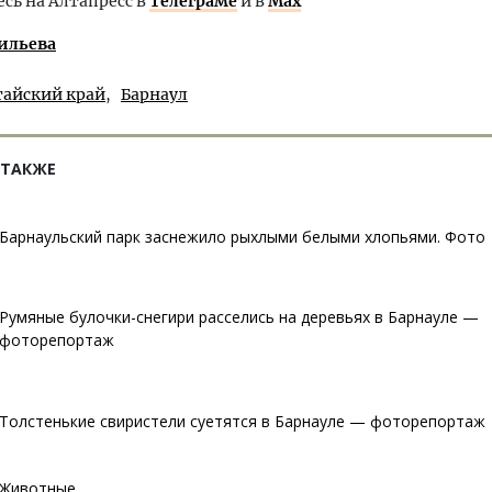
ь на Алтапресс в
Телеграме
и в
Max
ильева
тайский край
Барнаул
 ТАКЖЕ
Барнаульский парк заснежило рыхлыми белыми хлопьями. Фото
Румяные булочки-снегири расселись на деревьях в Барнауле —
фоторепортаж
Толстенькие свиристели суетятся в Барнауле — фоторепортаж
Животные