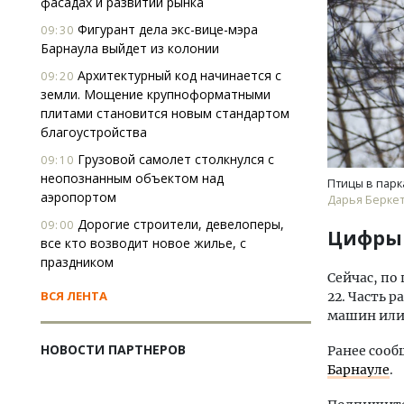
фасадах и развитии рынка
Фигурант дела экс-вице-мэра
09:30
Барнаула выйдет из колонии
Архитектурный код начинается с
09:20
земли. Мощение крупноформатными
плитами становится новым стандартом
благоустройства
Грузовой самолет столкнулся с
09:10
неопознанным объектом над
Птицы в парк
аэропортом
Дарья Берке
Дорогие строители, девелоперы,
09:00
Цифры
все кто возводит новое жилье, с
праздником
Сейчас, по
ВСЯ ЛЕНТА
22. Часть 
машин или 
НОВОСТИ ПАРТНЕРОВ
Ранее сооб
Барнауле
.