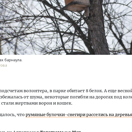
ах барнаула.
това
 подсчетам волонтера, в парке обитает 8 белок. А еще весно
разбежалась от шума, некоторые погибли на дорогах под ко
стали жертвами ворон и кошек.
щалось, что
румяные булочки-снегири расселись на деревья