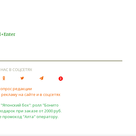
l+Enter
 НАС В СОЦСЕТЯХ
вопрос редакции
 рекламу на сайте и в соцсетях
 "Японский бох": ролл "Бонито
подарок при заказе от 2000 руб.
е промокод "Алта" оператору.