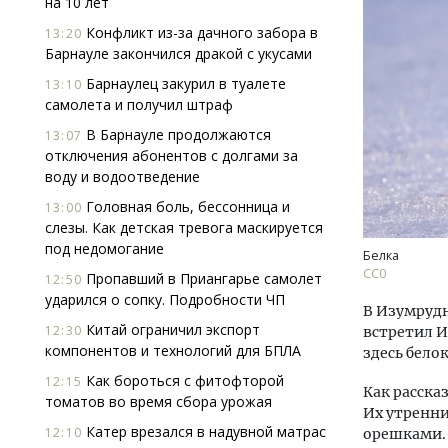
на 10 лет
Конфликт из-за дачного забора в
13:20
Барнауле закончился дракой с укусами
Барнаулец закурил в туалете
13:10
самолета и получил штраф
В Барнауле продолжаются
13:07
отключения абонентов с долгами за
Архитектурный код начинается с
Двух
воду и водоотведение
земли. Мощение крупноформатными
Каки
Головная боль, бессонница и
13:00
плитами становится новым
«Бел
слезы. Как детская тревога маскируется
стандартом благоустройства
под недомогание
Белка
СТРОИТЕЛЬСТВО
ДОМ
СС0
Пропавший в Приангарье самолет
12:50
ударился о сопку. Подробности ЧП
В Изумрудн
Китай ограничил экспорт
12:30
встретил И
компонентов и технологий для БПЛА
здесь бело
Как бороться с фитофторой
12:15
Как расска
томатов во время сбора урожая
Их утренни
Катер врезался в надувной матрас
12:10
орешками. 