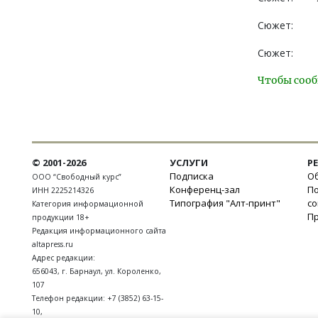
Сюжет:
Сюжет:
Чтобы сооб
© 2001-2026
УСЛУГИ
Р
Подписка
Об
ООО “Свободный курс”
Конференц-зал
П
ИНН 2225214326
Типография "Алт-принт"
с
Категория информационной
П
продукции 18+
Редакция информационного сайта
altapress.ru
Адрес редакции:
656043
,
г. Барнаул
,
ул. Короленко,
107
Телефон редакции:
+7 (3852) 63-15-
10
,