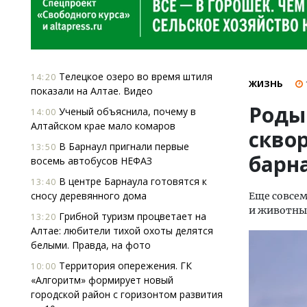
Телецкое озеро во время штиля
14:20
ЖИЗНЬ
показали на Алтае. Видео
Роды
Ученый объяснила, почему в
14:00
Алтайском крае мало комаров
скво
В Барнаул пригнали первые
13:50
барна
восемь автобусов НЕФАЗ
В центре Барнаула готовятся к
13:40
сносу деревянного дома
Еще совсем
и животны
Грибной туризм процветает на
13:20
Алтае: любители тихой охоты делятся
белыми. Правда, на фото
Территория опережения. ГК
10:00
«Алгоритм» формирует новый
городской район с горизонтом развития