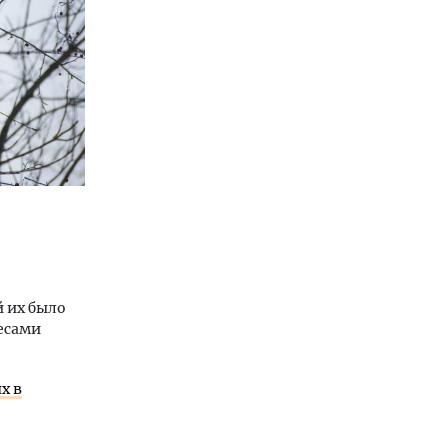
й их было
лесами
х в