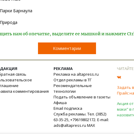
Парки Барнаула
Природа
щить нам об опечатке, выделите ее мышкой и нажмите Ctr
Комментарии
ЕДАКЦИЯ
РЕКЛАМА
ЧИТАЙТЕ
ратная связь
Реклама на altapress.ru
ользовательское
Отдел рекламы в ТГ
оглашение
Рекомендательные
Задать 
равила комментирования
технологии
Прайс на
Подать объявление в газеты
Афиша
Акция от
Email подписка
маки" в 
Служба рекламы. Тел. (3852)
назовит
63-35-25, +79619802172. E-mail:
ads@altapress.ru
MAX