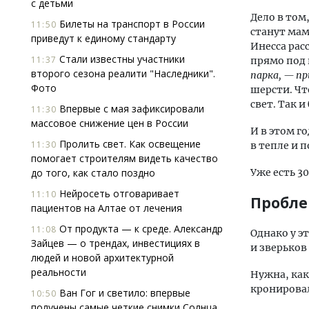
с детьми
Дело в том
Билеты на транспорт в России
11:50
станут мам
приведут к единому стандарту
Инесса рас
Стали известны участники
11:37
прямо под
второго сезона реалити "Наследники".
парка, — при
Фото
шерсти. Чт
свет. Так и
Впервые с мая зафиксировали
11:30
массовое снижение цен в России
И в этом г
Пролить свет. Как освещение
11:30
в тепле и 
помогает строи­телям видеть качество
до того, как стало поздно
Уже есть 3
Нейросеть отговаривает
11:10
Пробл
пациентов на Алтае от лечения
От продукта — к среде. Александр
11:08
Однако у э
Зайцев — о трендах, инвестициях в
и зверьков
людей и новой архитектурной
реальности
Нужна, как
кронировал
Ван Гог и светило: впервые
10:50
получены самые четкие снимки Солнца