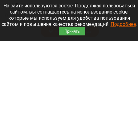
10 августа 2026 в 11:59
На сайте используются cookie. Продолжая пользоваться
сайтом, вы соглашаетесь на использование cookie,
В Барнауле сносят деревянного дома по адресу
которые мы используем для удобства пользования
Пролетарская, 101.
сайтом и повышения качества рекомендаций.
Подробнее
.
Читать полностью
Принять
В Барнауле отключат горячую воду на пять
дней