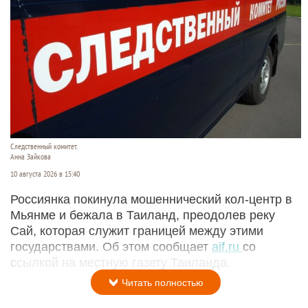
Следственный комитет.
Анна Зайкова
10 августа 2026 в 15:40
Россиянка покинула мошеннический кол-центр в
Мьянме и бежала в Таиланд, преодолев реку
Сай, которая служит границей между этими
государствами. Об этом сообщает
aif.ru
со
ссылкой на местную газету Таиланда.
Читать полностью