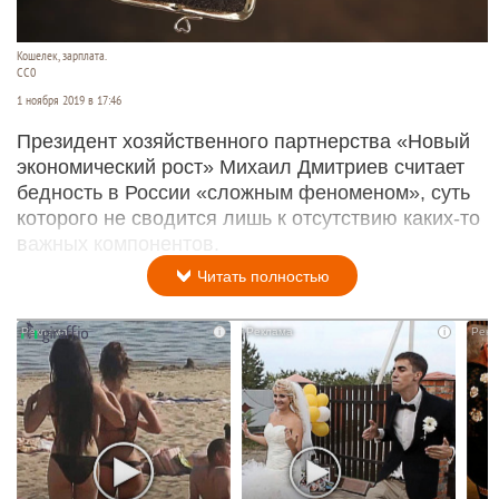
Кошелек, зарплата.
СС0
1 ноября 2019 в 17:46
Президент хозяйственного партнерства «Новый
экономический рост» Михаил Дмитриев считает
бедность в России «сложным феноменом», суть
которого не сводится лишь к отсутствию каких-то
важных компонентов.
Читать полностью
i
i