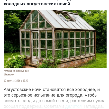
холодных августовских ночей
теплица из оконных рам
Шедеврум
10 августа 2026 в 13:40
Августовские ночи становятся все холоднее, и
это серьезное испытание для огорода. Чтобы
снимать плоды до самой осени, растениям нужна
особая поддержка. Советами
делится
Татмедиа.