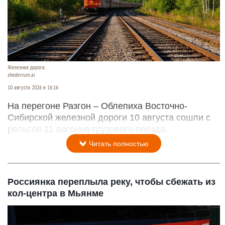
Железная дорога.
shedevrum.ai
10 августа 2026 в 16:16
На перегоне Разгон – Облепиха Восточно-
Сибирской железной дороги 10 августа сошли с
рельсов 11 вагонов грузового поезда.
Читать полностью
Россиянка переплыла реку, чтобы сбежать из
кол-центра в Мьянме