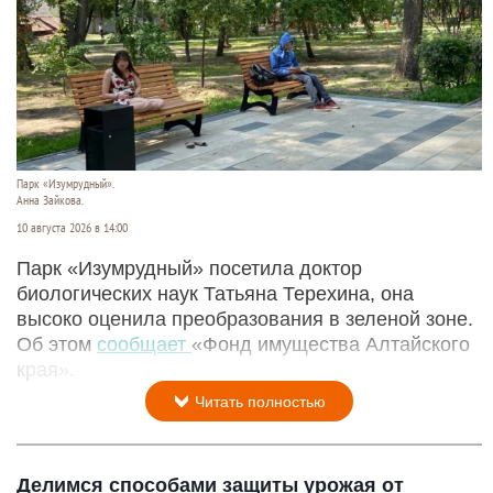
Парк «Изумрудный».
Анна Зайкова.
10 августа 2026 в 14:00
Парк «Изумрудный» посетила доктор
биологических наук Татьяна Терехина, она
высоко оценила преобразования в зеленой зоне.
Об этом
сообщает
«Фонд имущества Алтайского
края».
Читать полностью
Делимся способами защиты урожая от