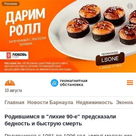
Реклама
To
F7
10 августа
Главная
Новости Барнаула
Недвижимость
Эконом
Родившимся в "лихие 90-е" предсказали
бедность и быструю смерть
Родившиеся с 1981 по 1996 год, умрут молодыми