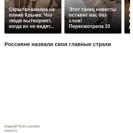
Скрытая камера на
Этот танец невесты
Р
пляже Крыма: Что
оставит вас без
н
люди вытворяют,
слов!
с
когда их не видят...
Пересмотрела 10
д
раз
Россияне назвали свои главные страхи
Владимир Путин и россияне.
kremlin.ru