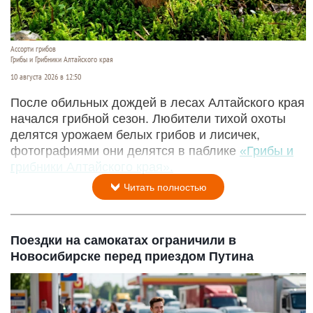
Ассорти грибов
Грибы и Грибники Алтайского края
10 августа 2026 в 12:50
После обильных дождей в лесах Алтайского края
начался грибной сезон. Любители тихой охоты
делятся урожаем белых грибов и лисичек,
фотографиями они делятся в паблике
«Грибы и
грибники Алтайского края».
Читать полностью
Поездки на самокатах ограничили в
Новосибирске перед приездом Путина