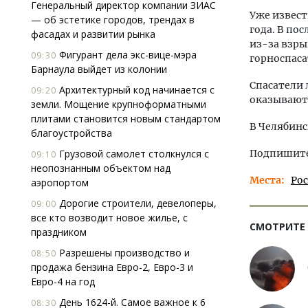
Генеральный директор компании ЗИАС
Уже извест
— об эстетике городов, трендах в
года. В по
фасадах и развитии рынка
из-за взры
Фигурант дела экс-вице-мэра
09:30
горноспаса
Барнаула выйдет из колонии
Спасатели 
Архитектурный код начинается с
09:20
оказывают
земли. Мощение крупноформатными
плитами становится новым стандартом
В Челябинс
благоустройства
Грузовой самолет столкнулся с
Подпишитес
09:10
неопознанным объектом над
Места
Ро
аэропортом
Дорогие строители, девелоперы,
09:00
все кто возводит новое жилье, с
СМОТРИТЕ
праздником
Разрешены производство и
08:50
продажа бензина Евро-2, Евро-3 и
Евро-4 на год
День 1624-й. Самое важное к 6
08:30