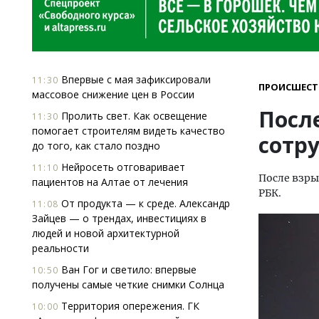
Впервые с мая зафиксировали
11:30
ПРОИСШЕСТ
массовое снижение цен в России
Посл
Пролить свет. Как освещение
11:30
помогает строи­телям видеть качество
сотр
до того, как стало поздно
Нейросеть отговаривает
11:10
После взры
пациентов на Алтае от лечения
РБК.
От продукта — к среде. Александр
11:08
Зайцев — о трендах, инвестициях в
людей и новой архитектурной
реальности
Ван Гог и светило: впервые
10:50
получены самые четкие снимки Солнца
Территория опережения. ГК
10:00