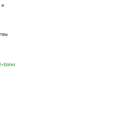
 и
ртвы
l+Enter