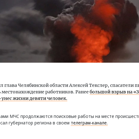
тектурный код начинается с
Смелость архитектурных 
ли. Мощение крупноформатными
Генеральный директор к
тами становится новым
ЗИАС — об эстетике горо
ндартом благоустройства
трендах в фасадах и разв
ОИТЕЛЬСТВО
СТРОИТЕЛЬСТВО
л глава Челябинской области Алексей Текслер, спасатели 
 местонахождение работников. Ранее
большой взрыв на «
 унес жизни девяти человек.
лами МЧС продолжаются поисковые работы на месте происшест
сал губернатор региона в своем
телеграм-канале.