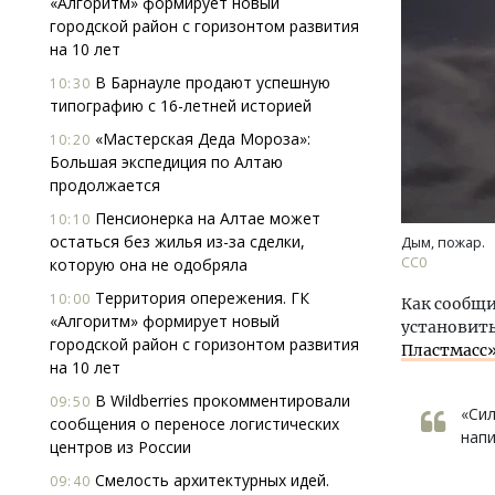
«Алгоритм» формирует новый
городской район с горизонтом развития
на 10 лет
В Барнауле продают успешную
10:30
типографию с 16-летней историей
«Мастерская Деда Мороза»:
10:20
Большая экспедиция по Алтаю
продолжается
Архи
зем
Пенсионерка на Алтае может
10:10
пли
остаться без жилья из-за сделки,
Дым, пожар.
ста
СС0
которую она не одобряла
СТР
Территория опережения. ГК
10:00
Как сообщи
«Алгоритм» формирует новый
установить
городской район с горизонтом развития
Пластмасс»
на 10 лет
В Wildberries прокомментировали
09:50
«Си
сообщения о переносе логистических
напи
центров из России
Смелость архитектурных идей.
09:40