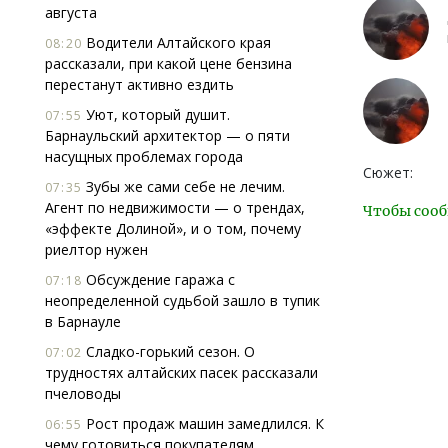
августа
Водители Алтайского края
08:20
рассказали, при какой цене бензина
перестанут активно ездить
Уют, который душит.
07:55
Барнаульский архитектор — о пяти
насущных проблемах города
Сюжет:
Зубы же сами себе не лечим.
07:35
Агент по недвижимости — о трендах,
Чтобы сооб
«эффекте Долиной», и о том, почему
риелтор нужен
Обсуждение гаража с
07:18
неопределенной судьбой зашло в тупик
в Барнауле
Сладко-горький сезон. О
07:02
трудностях алтайских пасек рассказали
пчеловоды
Рост продаж машин замедлился. К
06:55
чему готовиться покупателям