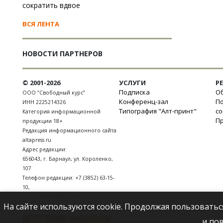
сократить вдвое
ВСЯ ЛЕНТА
НОВОСТИ ПАРТНЕРОВ
© 2001-2026
УСЛУГИ
Р
Подписка
Об
ООО “Свободный курс”
Конференц-зал
П
ИНН 2225214326
Типография "Алт-принт"
с
Категория информационной
П
продукции 18+
Редакция информационного сайта
altapress.ru
Адрес редакции:
656043
,
г. Барнаул
,
ул. Короленко,
107
Телефон редакции:
+7 (3852) 63-15-
10
,
E-mail:
news@altapress.ru
На сайте используются cookie. Продолжая пользоватьс
и по