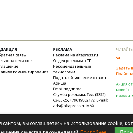
ЕДАКЦИЯ
РЕКЛАМА
ЧИТАЙТЕ
ратная связь
Реклама на altapress.ru
ользовательское
Отдел рекламы в ТГ
оглашение
Рекомендательные
Задать 
равила комментирования
технологии
Прайс на
Подать объявление в газеты
Афиша
Акция от
Email подписка
маки" в 
Служба рекламы. Тел. (3852)
назовит
63-35-25, +79619802172. E-mail:
ads@altapress.ru
MAX
я сайтом, вы соглашаетесь на использование cookie, к
вышения качества рекомендаций.
Подробнее
.
Прин