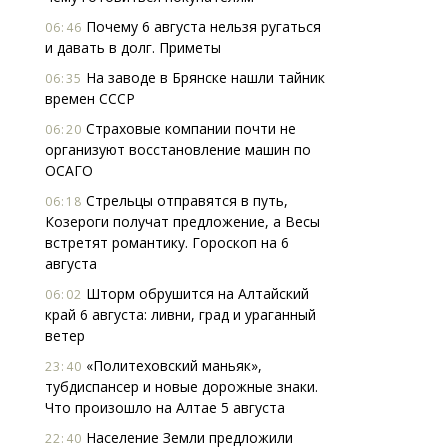
Почему 6 августа нельзя ругаться
06:46
и давать в долг. Приметы
На заводе в Брянске нашли тайник
06:35
времен СССР
Страховые компании почти не
06:20
организуют восстановление машин по
ОСАГО
Стрельцы отправятся в путь,
06:18
Козероги получат предложение, а Весы
встретят романтику. Гороскоп на 6
августа
Шторм обрушится на Алтайский
06:02
край 6 августа: ливни, град и ураганный
ветер
«Политеховский маньяк»,
23:40
тубдиспансер и новые дорожные знаки.
Что произошло на Алтае 5 августа
Население Земли предложили
22:40