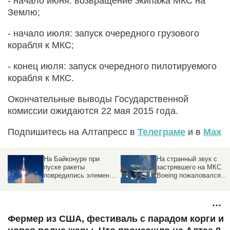
- начало июня: возвращение экипажа МКС на
Землю;
- начало июля: запуск очередного грузового
корабля к МКС;
- конец июля: запуск очередного пилотируемого
корабля к МКС.
Окончательные выводы Государственной
комиссии ожидаются 22 мая 2015 года.
Подпишитесь на Алтапресс в
Телеграме
и в
Max
На Байконуре при
На странный звук с
пуске ракеты
застрявшего на МКС
повредились элементы
Boeing пожаловался
стартового стола
астронавт
Фермер из США, фестиваль с парадом корги и