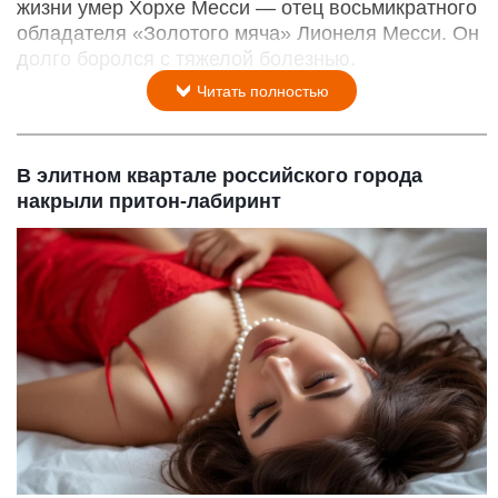
жизни умер Хорхе Месси — отец восьмикратного
обладателя «Золотого мяча» Лионеля Месси. Он
долго боролся с тяжелой болезнью.
Читать полностью
В элитном квартале российского города
накрыли притон-лабиринт