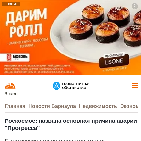
Реклама
To
F7
9 августа
Главная
Новости Барнаула
Недвижимость
Эконом
Роскосмос: названа основная причина аварии
"Прогресса"
Госкомиссия под председательством