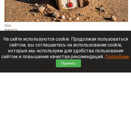
Жара
Нейросети
8 августа 2026 в 18:05
На сайте используются cookie. Продолжая пользоваться
сайтом, вы соглашаетесь на использование cookie,
Синоптики предупреждают, что с 9 по 13 августа
которые мы используем для удобства пользования
Алтайский край местами накроет аномальный
сайтом и повышения качества рекомендаций.
Подробнее
.
зной.
Принять
Читать полностью
Штукатурка с потолка едва не рухнула на
жительницу барнаульской многоэтажки.
Жалобы на УК