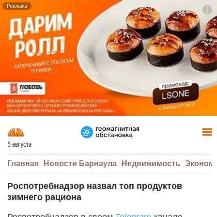
Реклама
To
F7
6 августа
Главная
Новости Барнаула
Недвижимость
Эконом
Роспотребнадзор назвал топ продуктов
зимнего рациона
Роспотребнадзор в своем
Telegram
-канале