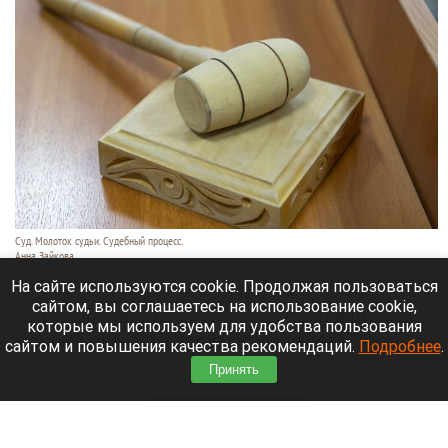
Суд. Молоток судьи. Судебный процесс.
Анна Зайкова
6 августа 2026 в 09:30
На сайте используются cookie. Продолжая пользоваться
сайтом, вы соглашаетесь на использование cookie,
Суд удовлетворил ходатайство Сергея Щукина,
которые мы используем для удобства пользования
который отбывал срок за посредничество в
сайтом и повышения качества рекомендаций.
Подробнее
.
передаче взятки. Он выйдет из колонии строгого
Принять
режима.
Читать полностью