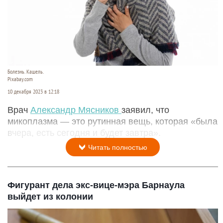
Болезнь. Кашель.
Pixabay.com
10 декабря 2023 в 12:18
Врач
Александр Мясников
заявил, что
микоплазма — это рутинная вещь, которая «была
вчера, есть сегодня и будет завтра».
Читать полностью
Фигурант дела экс-вице-мэра Барнаула
выйдет из колонии