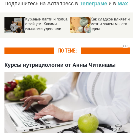
Подпишитесь на Алтапресс в
Телеграме
и в
Max
Куриные лапти и полба
Как сладкое влияет на
с зайцем. Какими
мозг и зачем мы его
изысками удивляли
едим
шеф-повара на
«Всероссийском дне
поля – 2026»
ПО ТЕМЕ:
Курсы нутрициологии от Анны Читанавы