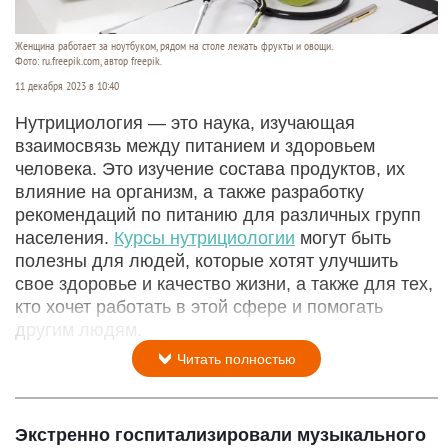
Женщина работает за ноутбуком, рядом на столе лежать фрукты и овощи.
Фото: ru.freepik.com, автор freepik.
11 декабря 2023 в 10:40
Нутрициология — это наука, изучающая
взаимосвязь между питанием и здоровьем
человека. Это изучение состава продуктов, их
влияние на организм, а также разработку
рекомендаций по питанию для различных групп
населения.
Курсы нутрициологии
могут быть
полезны для людей, которые хотят улучшить
свое здоровье и качество жизни, а также для тех,
кто хочет работать в этой сфере и помогать
другим людям.
Читать полностью
Экстренно госпитализировали музыкального