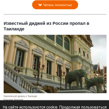
Читать полностью
Известный диджей из России пропал в
Таиланде
Королевский дворец в Таиланде.
Кристина Тарасова
9 августа 2026 в 15:35
На сайте используются cookie. Продолжая пользоваться