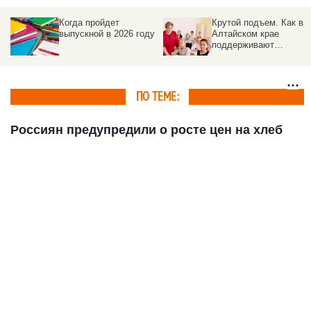
Когда пройдет
Крутой подъем. Как в
о
выпускной в 2026 году
Алтайском крае
у
поддерживают
учителей, уехавших в
села
ПО ТЕМЕ:
Россиян предупредили о росте цен на хлеб