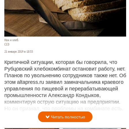
Нож и хлеб.
СС0
21 января 2019 в 18:33
Критичной ситуации, которая бы говорила, что
Рубцовский хлебокомбинат остановит работу, нет.
Планов по увольнению сотрудников также нет. Об
этом altapress.ru заявил замначальника краевого
управления по пищевой и перерабатывающей
промышленности Александр Кондыков,
комментируя острую ситуацию на предприятии.
Но он признал, что проблемы на комбинате есть.
Читать полностью