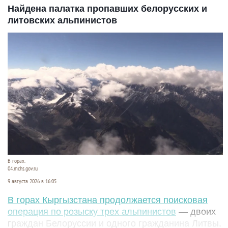
Найдена палатка пропавших белорусских и
литовских альпинистов
В горах.
04.mchs.gov.ru
9 августа 2026 в 16:05
В горах Кыргызстана продолжается поисковая
операция по розыску трех альпинистов
— двоих
граждан Белоруссии и одного гражданина Литвы.