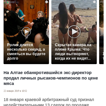
i
i
Ролик длится
Скрытая камера на
несколько секунд, а
пляже Крыма: Что
смеяться вы будете
люди вытворяют,
Ж
долго
когда их не видят...
т
На Алтае обанкротившийся экс-директор
продал личных рысаков-чемпионов по цене
мяса
22 января 2019 в 10:52
18 января краевой арбитражный суд признал
недействительными 13 сделок по продаже