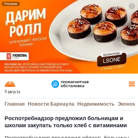
Реклама
To
F7
9 августа
Главная
Новости Барнаула
Недвижимость
Эконом
Роспотребнадзор предложил больницам и
школам закупать только хлеб с витаминами
Роспотребнадзор предложил обязать больницы,