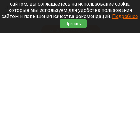
сайтом, вы соглашаетесь на использование cookie,
Диджей из России Дмитрий — выступает под
которые мы используем для удобства пользования
псевдонимом DJ FЫRРИN — пропал в Таиланде
сайтом и повышения качества рекомендаций.
Подробнее
.
после возникновения проблем с документами.
Принять
Читать полностью
Невероятный закат на Телецком озере снял
инспектор Алтайского заповедника. Фото