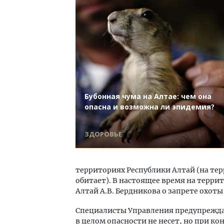
Бубонная чума на Алтае: чем она
опасна и возможна ли эпидемия?
ЗДОРОВЬЕ
территориях Республики Алтай (на тер
обитает). В настоящее время на терри
Алтай А.В. Бердникова о запрете охоты 
Специалисты Управления предупрежда
в целом опасности не несет, но при ко