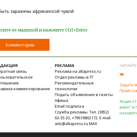
 быть заражены африканской чумой
лите ее мышкой и нажмите Ctrl+Enter
Комментарии
ЕДАКЦИЯ
РЕКЛАМА
ЧИТАЙТЕ
ратная связь
Реклама на altapress.ru
ользовательское
Отдел рекламы в ТГ
оглашение
Рекомендательные
Задать 
равила комментирования
технологии
Прайс на
Подать объявление в газеты
Афиша
Акция от
Email подписка
маки" в 
Служба рекламы. Тел. (3852)
назовит
63-35-25, +79619802172. E-mail:
ads@altapress.ru
MAX