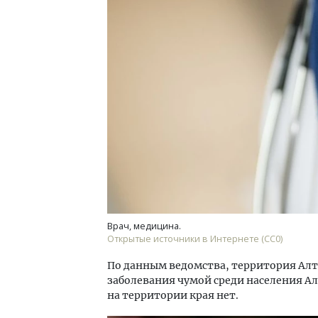
Архи
зем
пли
ста
СТР
Врач, медицина.
Открытые источники в Интернете (СС0)
По данным ведомства, территория Алта
заболевания чумой среди населения Ал
на территории края нет.