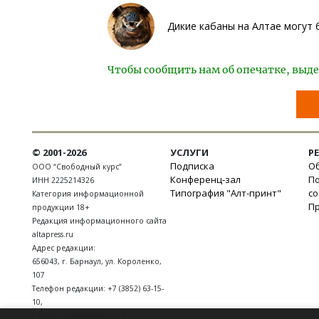
Дикие кабаны на Алтае могут
Чтобы сообщить нам об опечатке, выде
© 2001-2026
УСЛУГИ
Р
Подписка
Об
ООО “Свободный курс”
Конференц-зал
П
ИНН 2225214326
Типография "Алт-принт"
с
Категория информационной
П
продукции 18+
Редакция информационного сайта
altapress.ru
Адрес редакции:
656043
,
г. Барнаул
,
ул. Короленко,
107
Телефон редакции:
+7 (3852) 63-15-
10
,
E-mail:
news@altapress.ru