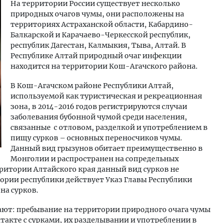
На территории России существует несколько
природных очагов чумы, они расположены на
территориях Астраханской области, Кабардино-
Балкарской и Карачаево-Черкесской республик,
республик Дагестан, Калмыкия, Тыва, Алтай. В
Республике Алтай природный очаг инфекции
находится на территории Кош-Агачского района.
В Кош-Агачском районе Республики Алтай,
используемой как туристическая и рекреационная
зона, в 2014-2016 годов регистрируются случаи
заболевания бубонной чумой среди населения,
связанные с отловом, разделкой и употреблением в
пищу сурков – основных переносчиков чумы.
Данный вид грызунов обитает преимущественно в
Монголии и распространен на сопредельных
ритории Алтайского края данный вид сурков не
тории республики действует Указ Главы Республики
на сурков.
ют: пребывание на территории природного очага чумы
нтакте с сурками, их разделывании и употреблении в