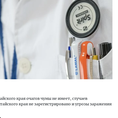
тектурный код начинается с
Ищем новые берега. Ген
ли. Мощение крупноформатными
«Жилищной инициативы»
тами становится новым
Гатилов — о том, как де
ндартом благоустройства
оставаться на плаву, ког
штормит
ОИТЕЛЬСТВО
СТРОИТЕЛЬСТВО
йского края очагов чумы не имеет, случаев
тайского края не зарегистрировано и угрозы заражения