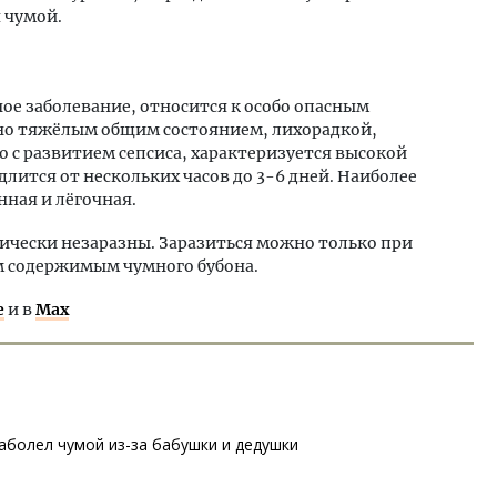
 чумой.
ое заболевание, относится к особо опасным
но тяжёлым общим состоянием, лихорадкой,
 с развитием сепсиса, характеризуется высокой
ится от нескольких часов до 3-6 дней. Наиболее
ная и лёгочная.
чески незаразны. Заразиться можно только при
м содержимым чумного бубона.
е
и в
Max
аболел чумой из-за бабушки и дедушки