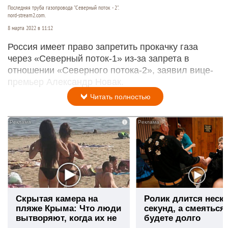
Последняя труба газопровода "Северный поток - 2".
nord-stream2.com.
8 марта 2022 в 11:12
Россия имеет право запретить прокачку газа
через «Северный поток-1» из-за запрета в
отношении «Северного потока-2», заявил вице-
премьер Александр Новак.
Читать полностью
i
Скрытая камера на
Ролик длится неск
пляже Крыма: Что люди
секунд, а смеяться
вытворяют, когда их не
будете долго
видят...