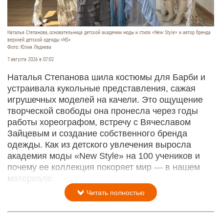
Наталья Степанова, основательница детской академии моды и стиля «New Style» и автор бренда
верхней детской одежды «NS»
Фото: Юлия Леднева
7 августа 2026 в 07:02
Наталья Степанова шила костюмы для Барби и
устраивала кукольные представления, сажая
игрушечных моделей на качели. Это ощущение
творческой свободы она пронесла через годы
работы хореографом, встречу с Вячеславом
Зайцевым и создание собственного бренда
одежды. Как из детского увлечения выросла
академия моды «New Style» на 100 учеников и
почему ее коллекция покоряет мир — в нашем
материале.
Читать полностью