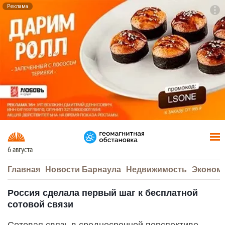
Реклама
To
F7
6 августа
Главная
Новости Барнаула
Недвижимость
Эконом
Россия сделала первый шаг к бесплатной
сотовой связи
Сотовая связь в среднесрочной перспективе