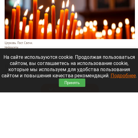
Церковь. Пост. Свечи.
Нейросети
3 августа 2026 в 21:30
На сайте используются cookie. Продолжая пользоваться
сайтом, вы соглашаетесь на использование cookie,
В результате падения обломков беспилотника в
которые мы используем для удобства пользования
Архипо-Осиповке под Геленджиком погибли семь
сайтом и повышения качества рекомендаций.
Подробнее
.
человек, в том числе три ребенка.
Принять
Читать полностью
Горпарк Камня-на-Оби признали банкротом
из-за долга