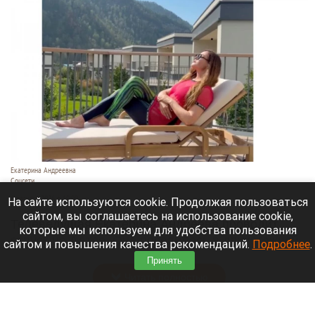
Екатерина Андреевна
Соцсети
6 августа 2026 в 19:00
На сайте используются cookie. Продолжая пользоваться
сайтом, вы соглашаетесь на использование cookie,
Телеведущая Екатерина Андреева проводит
которые мы используем для удобства пользования
отпуск на Алтае. Она поселилась в двухэтажной
сайтом и повышения качества рекомендаций.
Подробнее
.
вилле с видом на горы у реки Катунь.
Принять
Читать полностью