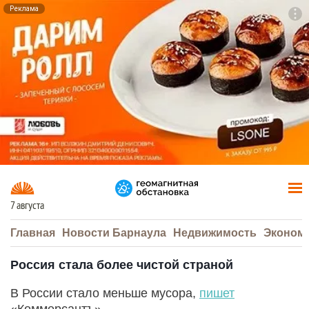
Реклама
To
F7
7 августа
Главная
Новости Барнаула
Недвижимость
Эконом
Россия стала более чистой страной
В России стало меньше мусора,
пишет
«Коммерсантъ».