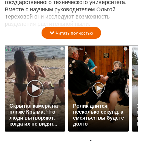
государственного технического университета.
Вместе с научным руководителем Ольгой
Тереховой они исследуют возможность
разделения растительной пыли.
Читать полностью
i
i
Скрытая камера на
Ролик длится
Э
пляже Крыма: Что
несколько секунд, а
о
люди вытворяют,
смеяться вы будете
с
когда их не видят...
долго
П
р