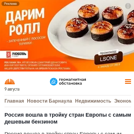
Реклама
To
F7
9 августа
Главная
Новости Барнаула
Недвижимость
Эконом
Россия вошла в тройку стран Европы с самым
дешевым бензином
Россия вошла в тройку стран Европы с самым