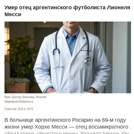
Умер отец аргентинского футболиста Лионеля
Месси
Врач. Доктор. Больница. Лечение
Шедеврум/Altapress.ru
8 августа 2026 в 19:35
В больнице аргентинского Росарио на 69-м году
жизни умер Хорхе Месси — отец восьмикратного
обладателя «Золотого мяча» Лионеля Месси. Он