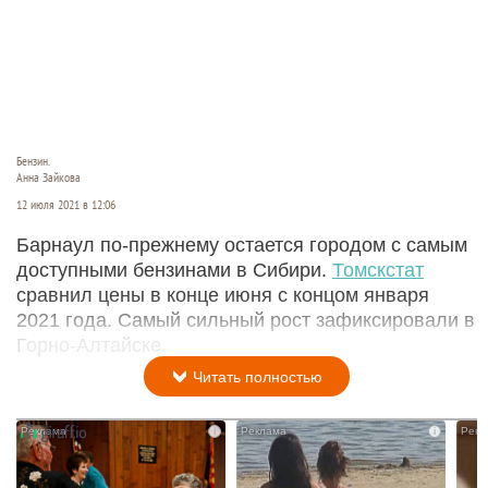
Бензин.
Анна Зайкова
12 июля 2021 в 12:06
Барнаул по-прежнему остается городом с самым
доступными бензинами в Сибири.
Томскстат
сравнил цены в конце июня с концом января
2021 года. Самый сильный рост зафиксировали в
Горно-Алтайске.
Читать полностью
i
i