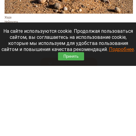
Жара
Нейросети
8 августа 2026 в 18:05
На сайте используются cookie. Продолжая пользоваться
сайтом, вы соглашаетесь на использование cookie,
Синоптики предупреждают, что с 9 по 13 августа
которые мы используем для удобства пользования
Алтайский край местами накроет аномальный
сайтом и повышения качества рекомендаций.
Подробнее
.
зной.
Принять
Читать полностью
Штукатурка с потолка едва не рухнула на
жительницу барнаульской многоэтажки.
Жалобы на УК