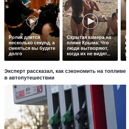
Ролик длится
Скрытая камера на
Р
несколько секунд, а
пляже Крыма: Что
с
смеяться вы будете
люди вытворяют,
б
долго
когда их не видят...
у
Эксперт рассказал, как сэкономить на топливе
в автопутешествии