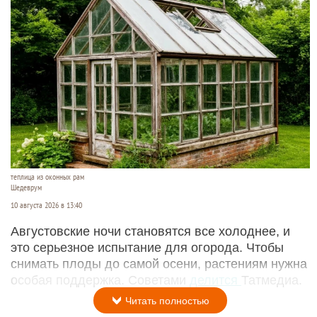
теплица из оконных рам
Шедеврум
10 августа 2026 в 13:40
Августовские ночи становятся все холоднее, и
это серьезное испытание для огорода. Чтобы
снимать плоды до самой осени, растениям нужна
особая поддержка. Советами
делится
Татмедиа.
Читать полностью