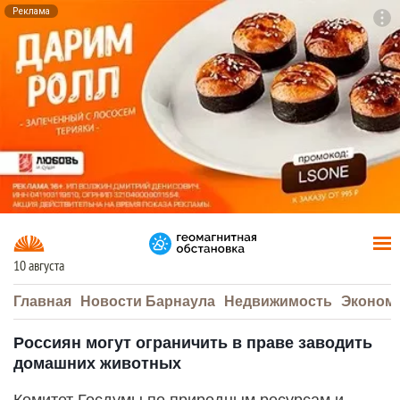
Реклама
To
F7
10 августа
Главная
Новости Барнаула
Недвижимость
Эконом
Россиян могут ограничить в праве заводить
домашних животных
Комитет Госдумы по природным ресурсам и