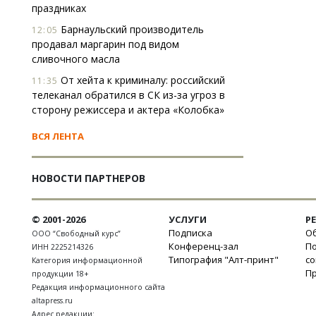
праздниках
Барнаульский производитель
12:05
продавал маргарин под видом
сливочного масла
От хейта к криминалу: российский
11:35
телеканал обратился в СК из-за угроз в
сторону режиссера и актера «Колобка»
ВСЯ ЛЕНТА
НОВОСТИ ПАРТНЕРОВ
© 2001-2026
УСЛУГИ
Р
Подписка
Об
ООО “Свободный курс”
Конференц-зал
П
ИНН 2225214326
Типография "Алт-принт"
с
Категория информационной
П
продукции 18+
Редакция информационного сайта
altapress.ru
Адрес редакции: