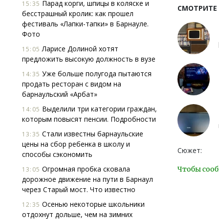
Парад корги, шпицы в коляске и
15:35
СМОТРИТЕ
бесстрашный кролик: как прошел
фестиваль «Лапки-тапки» в Барнауле.
Фото
Ларисе Долиной хотят
15:05
предложить высокую должность в вузе
Уже больше полугода пытаются
14:35
продать ресторан с видом на
барнаульский «Арбат»
Выделили три категории граждан,
14:05
которым повысят пенсии. Подробности
Стали известны барнаульские
13:35
цены на сбор ребенка в школу и
Сюжет:
способы сэкономить
Огромная пробка сковала
Чтобы сооб
13:05
дорожное движение на пути в Барнаул
через Старый мост. Что известно
Осенью некоторые школьники
12:35
отдохнут дольше, чем на зимних