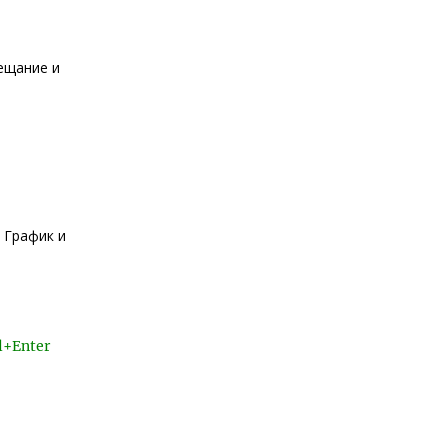
ещание и
 График и
l+Enter