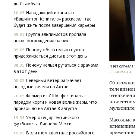
до Стамбула
Нападающий и капитан
10:05
«Вашингтон Кэпиталз» рассказал, где
будет жить после завершения карьеры
Группа альпинистов пропала
09:35
после восхождения на пик
Почему обязательно нужно
09:05
Ище
придерживаться диеты в этот день
«Жи
Гати
Почему нельзя ругаться с врачами
08:35
"Нет сигнала"
оста
в этот день
altapress.ru
што
Северный ветер раскачает
08:05
Об этом жи
СТР
погодные качели на Алтае
телевизион
Фермер из США, фестиваль с
отключения 
20:05
парадом корги и новая волна жары. Что
по местно
произошло на Алтае 8 августа
мультипле
Умер отец аргентинского
19:35
Массовые 
футболиста Лионеля Месси
влияющими
В элитном квартале российского
временное 
19:05