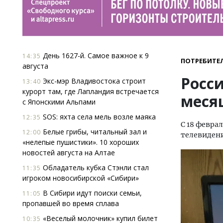
День 1627-й. Самое важное к 9
14:35
ПОТРЕБИТЕ
августа
Росс
Экс-мэр Владивостока строит
13:40
курорт там, где Лапландия встречается
меся
с Японскими Альпами
SOS: яхта села мель возле маяка
12:35
С 18 февра
Белые грибы, читальный зал и
12:00
телевиден
«нелепые пушистики». 10 хороших
новостей августа на Алтае
Обладатель кубка Стэнли стал
11:35
игроком новосибирской «Сибири»
В Сибири идут поиски семьи,
11:05
пропавшей во время сплава
«Веселый молочник» купил билет
10:35