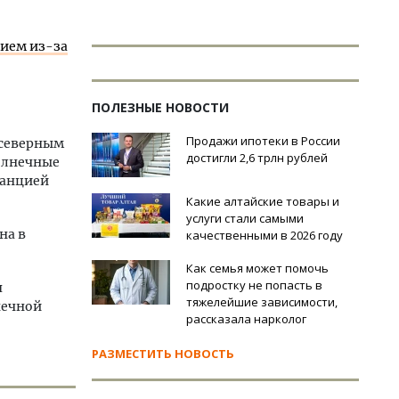
нием из-за
ПОЛЕЗНЫЕ НОВОСТИ
Продажи ипотеки в России
 северным
достигли 2,6 трлн рублей
Солнечные
танцией
Какие алтайские товары и
услуги стали самыми
на в
качественными в 2026 году
Как семья может помочь
подростку не попасть в
я
тяжелейшие зависимости,
нечной
рассказала нарколог
РАЗМЕСТИТЬ НОВОСТЬ