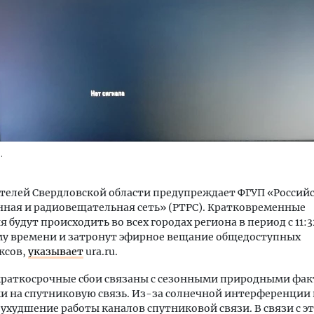
м новые берега. Гендиректор
Двухуровневые номера и в
лищной инициативы» Юрий
Каким будет новый бутик
лов — о том, как девелоперу
«Белкур» в Белокурихе
.
ваться на плаву, когда рынок
рмит
ДОМА И КВАРТИРЫ
телей Свердловской области предупреждает ФГУП «Россий
ОИТЕЛЬСТВО
ная и радиовещательная сеть» (РТРС). Кратковременные
будут происходить во всех городах региона в период с 11:32
му времени и затронут эфирное вещание общедоступных
ксов,
указывает
ura.ru.
краткосрочные сбои связаны с сезонными природными фак
 на спутниковую связь. Из-за солнечной интерференции
ухудшение работы каналов спутниковой связи. В связи с эт