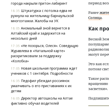
города накрыли притон-лабиринт
период во
Штукатурка с потолка едва не
18:35
Ранее
жите
рухнула на жительницу барнаульской
Солнца
.
многоэтажки. Жалобы на УК
Как пр
Аномальный зной вернется в
18:05
Алтайский край и задержится на
несколько дней
Весной Зем
полушарием
«Не позорься, Олеся». Соведущую
17:35
радиоволн
Журавлева в «Натальной карте»
могут пере
раскритиковали за поддержку
«Колобка»
Это как ес
Новая школьная программа ждет
17:05
потоке све
учеников с 1 сентября. Подробности
Такое расп
Педофил убеждал россиянок
16:35
вращению З
умалчивать о его приставаниях к их
засветки».
детям
Директор автошколы на Алтае
Подпишитес
16:05
фиктивно обучал водителей