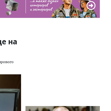
це на
фрового