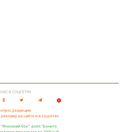
 НАС В СОЦСЕТЯХ
вопрос редакции
 рекламу на сайте и в соцсетях
 "Японский бох": ролл "Бонито
подарок при заказе от 2000 руб.