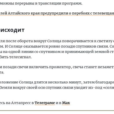
зможны перерывы в трансляции программ.
лей Алтайского края предупредили о перебоях с телевеща
оисходит
ля после оборота вокруг Солнца поворачивается к светилу
. И Солнце оказывается ровно позади спутников связи. 
ы на одной линии со спутником и принимающей земной с
бить телесигнал.
ли позади свечи включить прожектор, свеча станет незамет
та.
оложение Солнца длится несколько минут, затем благодар
емли вокруг своей оси спутник связи уходит из-под «сол
ь на Алтапресс в
Телеграме
и в
Max