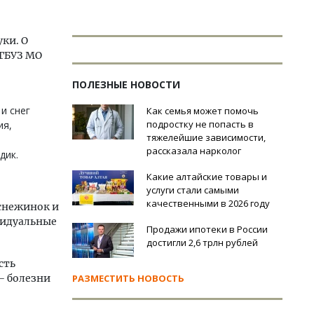
уки. О
 ГБУЗ МО
ПОЛЕЗНЫЕ НОВОСТИ
 и снег
Как семья может помочь
подростку не попасть в
ия,
тяжелейшие зависимости,
рассказала нарколог
дик.
Какие алтайские товары и
услуги стали самыми
качественными в 2026 году
 снежинок и
видуальные
Продажи ипотеки в России
достигли 2,6 трлн рублей
сть
– болезни
РАЗМЕСТИТЬ НОВОСТЬ