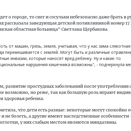
дет о городе, то снег и сосульки небезопасно даже брать в р
ах рассказала заведующая детской поликлиникой номер 17
ская областная больница" Светлана Щербакова.
оть от машин, грязь, земля, учитывая, что у нас зима слякотная
да перемешивается с землей. Могут быть и различные отравлен
тные инвазии, которые наносят вред ребенку. Ну и какие-то
циональные нарушения кишечника возможны", - подчеркнула ме
ам, развитие простудных заболеваний после употребления
же возможно, но реже, так как большую роль играют инди
и здоровья ребенка.
метила, что дети есть разные: некоторые могут спокойно е
и не болеть, а другие имеют наследственные особенности 
соглотки, у них слабым местом являются миндалины.