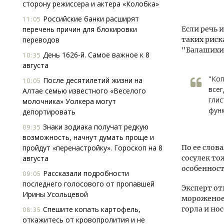
сторону режиссера и актера «Колобка»
Российские банки расширят
11:05
перечень причин для блокировки
Если речь и
переводов
таких риск
"Балашихин
День 1626-й. Самое важное к 8
10:35
августа
"Коп
После десятилетий жизни на
10:05
всег
Алтае семью известного «Веселого
глис
молочника» Уолкера могут
функ
депортировать
Знаки зодиака получат редкую
09:35
возможность, начнут думать проще и
пройдут «перенастройку». Гороскоп на 8
По ее слов
августа
сосулек то
особенност
Рассказали подробности
09:05
последнего голосового от пропавшей
Эксперт от
Ирины Усольцевой
мороженое 
Спешите копать картофель,
горла и но
08:35
откажитесь от кровопролития и не