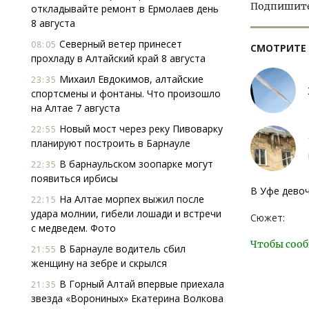
Подпишитес
откладывайте ремонт в Ермолаев день
8 августа
Северный ветер принесет
08:05
СМОТРИТЕ
прохладу в Алтайский край 8 августа
Михаил Евдокимов, алтайские
23:35
спортсмены и фонтаны. Что произошло
на Алтае 7 августа
Новый мост через реку Пивоварку
22:55
планируют построить в Барнауле
В барнаульском зоопарке могут
22:35
появиться ирбисы
В Уфе девоч
На Алтае морпех выжил после
22:15
удара молнии, гибели лошади и встречи
Сюжет:
с медведем. Фото
Чтобы сооб
В Барнауле водитель сбил
21:55
женщину на зебре и скрылся
В Горный Алтай впервые приехала
21:35
звезда «Ворониных» Екатерина Волкова