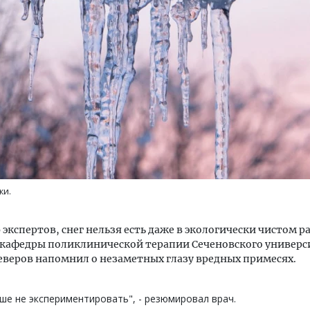
м новые берега. Гендиректор
Архитектурный код начин
лищной инициативы» Юрий
земли. Мощение крупно
лов — о том, как девелоперу
плитами становится нов
ваться на плаву, когда рынок
стандартом благоустрой
рмит
СТРОИТЕЛЬСТВО
ки.
ОИТЕЛЬСТВО
экспертов, снег нельзя есть даже в экологически чистом р
 кафедры поликлинической терапии Сеченовского универс
еверов напомнил о незаметных глазу вредных примесях.
ше не экспериментировать", - резюмировал врач.