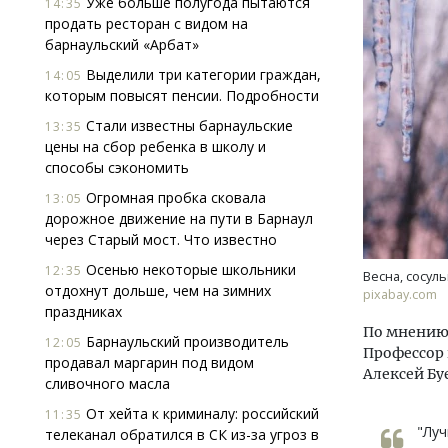
Уже больше полугода пытаются
14:35
продать ресторан с видом на
барнаульский «Арбат»
Выделили три категории граждан,
14:05
которым повысят пенсии. Подробности
Стали известны барнаульские
13:35
цены на сбор ребенка в школу и
способы сэкономить
Ище
«Жи
Огромная пробка сковала
13:05
Гати
дорожное движение на пути в Барнаул
оста
через Старый мост. Что известно
што
Осенью некоторые школьники
12:35
Весна, сосуль
СТР
отдохнут дольше, чем на зимних
pixabay.com
праздниках
По мнению 
Барнаульский производитель
12:05
Профессор
продавал маргарин под видом
Алексей Бу
сливочного масла
От хейта к криминалу: российский
11:35
"Луч
телеканал обратился в СК из-за угроз в