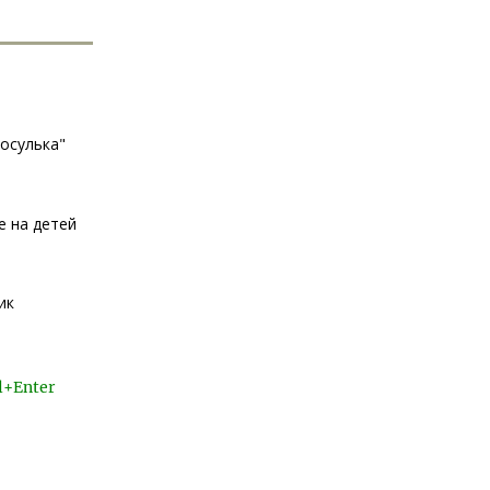
осулька"
е на детей
ик
l+Enter