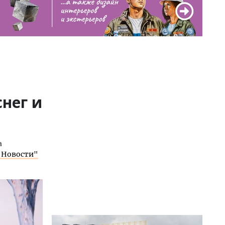
снег и
а
"Новости"