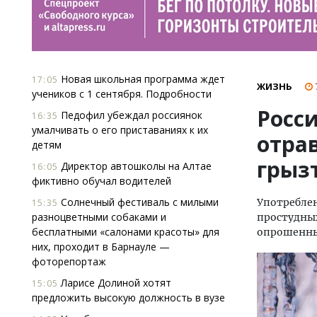
Новая школьная программа ждет
17:05
ЖИЗНЬ
учеников с 1 сентября. Подробности
Росс
Педофил убеждал россиянок
16:35
умалчивать о его приставаниях к их
отрав
детям
грыз
Директор автошколы на Алтае
16:05
фиктивно обучал водителей
Солнечный фестиваль с милыми
Употреблен
15:35
разноцветными собаками и
простудных
бесплатными «салонами красоты» для
опрошенны
них, проходит в Барнауле —
фоторепортаж
Ларисе Долиной хотят
15:05
предложить высокую должность в вузе