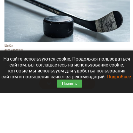
Шайба.
alice.yandex.ru
9 августа 2026 в 11:35
На сайте используются cookie. Продолжая пользоваться
сайтом, вы соглашаетесь на использование cookie,
Евгений Кузнецов официально стал игроком
которые мы используем для удобства пользования
новосибирской «Сибири».
сайтом и повышения качества рекомендаций.
Подробнее
.
Читать полностью
Принять
«Веселый молочник» купил билет до
Стамбула