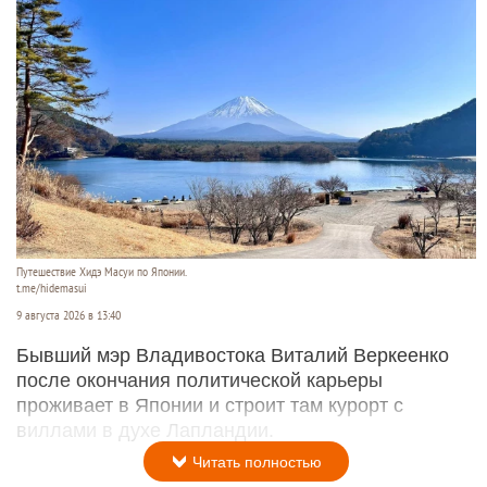
Путешествие Хидэ Масуи по Японии.
t.me/hidemasui
9 августа 2026 в 13:40
Бывший мэр Владивостока Виталий Веркеенко
после окончания политической карьеры
проживает в Японии и строит там курорт с
виллами в духе Лапландии.
Читать полностью