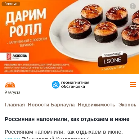
Реклама
To
F7
9 августа
Главная
Новости Барнаула
Недвижимость
Эконом
Россиянан напомнили, как отдыхаем в июне
Россиянам напомнили, как отдыхаем в июне,
пишет
"Московский Комсомолец" .