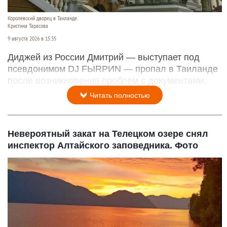
Королевский дворец в Таиланде.
Кристина Тарасова
9 августа 2026 в 15:35
Диджей из России Дмитрий — выступает под
псевдонимом DJ FЫRРИN — пропал в Таиланде
после возникновения проблем с документами.
Читать полностью
Невероятный закат на Телецком озере снял
инспектор Алтайского заповедника. Фото