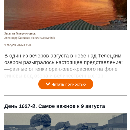
Закат на Телецком озере.
Александр Кислицин, vk.ru/altzapovednik
9 августа 2026 в 15:05
В один из вечеров августа в небе над Телецким
озером разыгралось настоящее представление:
—разные оттенки оранжево-красного на фоне
синевы вод озера и величественных гор.
Читать полностью
День 1627-й. Самое важное к 9 августа