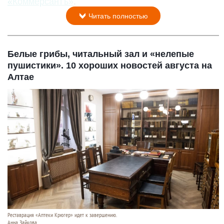
«Коммерсантъ»
.
Читать полностью
Белые грибы, читальный зал и «нелепые
пушистики». 10 хороших новостей августа на
Алтае
Реставрация «Аптеки Крюгер» идет к завершению.
Анна Зайкова