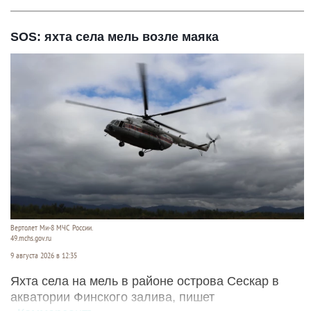
SOS: яхта села мель возле маяка
Вертолет Ми-8 МЧС России.
49.mchs.gov.ru
9 августа 2026 в 12:35
Яхта села на мель в районе острова Сескар в
акватории Финского залива, пишет